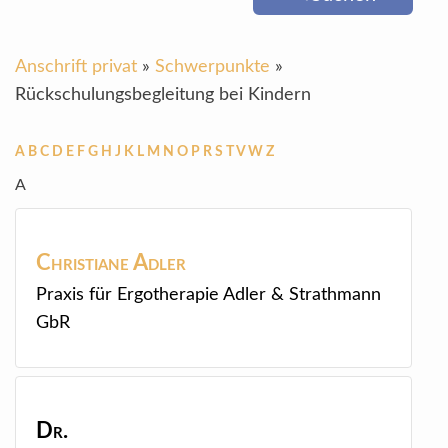
Anschrift privat
»
Schwerpunkte
»
Rückschulungsbegleitung bei Kindern
A
B
C
D
E
F
G
H
J
K
L
M
N
O
P
R
S
T
V
W
Z
A
Christiane
Adler
Praxis für Ergotherapie Adler & Strathmann
GbR
Dr.