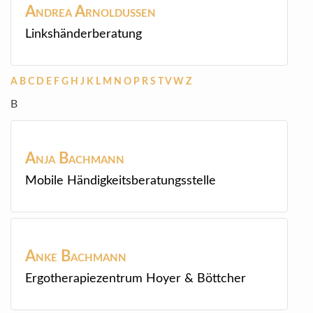
Andrea
Arnoldussen
Linkshänderberatung
A
B
C
D
E
F
G
H
J
K
L
M
N
O
P
R
S
T
V
W
Z
B
Anja
Bachmann
Mobile Händigkeitsberatungsstelle
Anke
Bachmann
Ergotherapiezentrum Hoyer & Böttcher