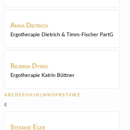
Anna
Dietrich
Ergotherapie Dietrich & Timm-Fischer PartG
Ricarda
Dynio
Ergotherapie Katrin Büttner
A
B
C
D
E
F
G
H
J
K
L
M
N
O
P
R
S
T
V
W
Z
E
Stefanie
Eger