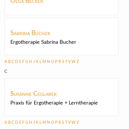
Olga
Becker
Sabrina
Bucher
Ergotherapie Sabrina Bucher
A
B
C
D
E
F
G
H
J
K
L
M
N
O
P
R
S
T
V
W
Z
C
Susanne
Ceglarek
Praxis für Ergotherapie + Lerntherapie
A
B
C
D
E
F
G
H
J
K
L
M
N
O
P
R
S
T
V
W
Z