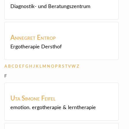
Diagnostik- und Beratungszentrum
Annegret
Entrop
Ergotherapie Dersthof
A
B
C
D
E
F
G
H
J
K
L
M
N
O
P
R
S
T
V
W
Z
F
Uta Simone
Feifel
emotion. ergotherapie & lerntherapie