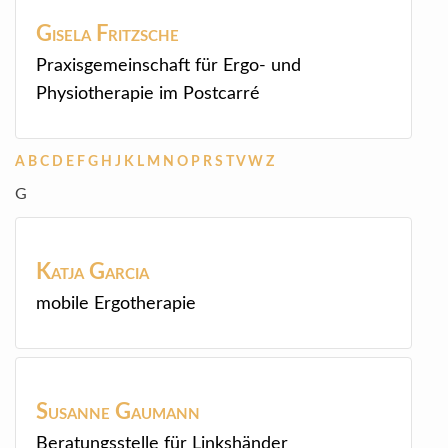
Gisela
Fritzsche
Praxisgemeinschaft für Ergo- und
Physiotherapie im Postcarré
A
B
C
D
E
F
G
H
J
K
L
M
N
O
P
R
S
T
V
W
Z
G
Katja
Garcia
mobile Ergotherapie
Susanne
Gaumann
Beratungsstelle für Linkshänder