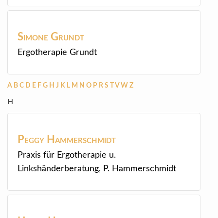
Simone
Grundt
Ergotherapie Grundt
A
B
C
D
E
F
G
H
J
K
L
M
N
O
P
R
S
T
V
W
Z
H
Peggy
Hammerschmidt
Praxis für Ergotherapie u.
Linkshänderberatung, P. Hammerschmidt