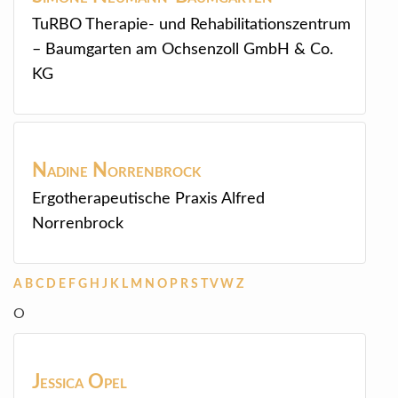
TuRBO Therapie- und Rehabilitationszentrum
– Baumgarten am Ochsenzoll GmbH & Co.
KG
Nadine
Norrenbrock
Ergotherapeutische Praxis Alfred
Norrenbrock
A
B
C
D
E
F
G
H
J
K
L
M
N
O
P
R
S
T
V
W
Z
O
Jessica
Opel