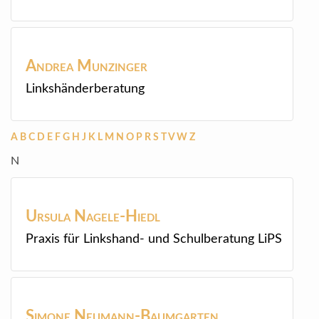
Andrea
Munzinger
Linkshänderberatung
A
B
C
D
E
F
G
H
J
K
L
M
N
O
P
R
S
T
V
W
Z
N
Ursula
Nagele-Hiedl
Praxis für Linkshand- und Schulberatung LiPS
Simone
Neumann-Baumgarten