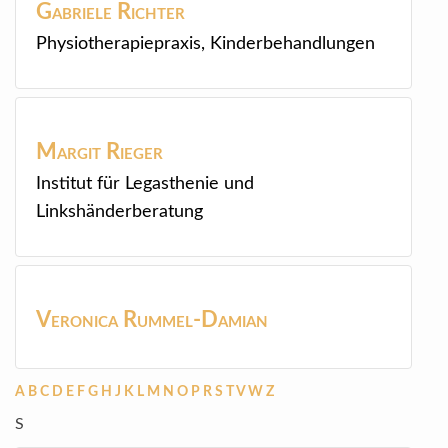
Gabriele
Richter
Physiotherapiepraxis, Kinderbehandlungen
Margit
Rieger
Institut für Legasthenie und
Linkshänderberatung
Veronica
Rummel-Damian
A
B
C
D
E
F
G
H
J
K
L
M
N
O
P
R
S
T
V
W
Z
S