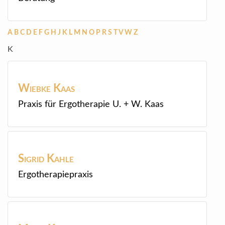
A
B
C
D
E
F
G
H
J
K
L
M
N
O
P
R
S
T
V
W
Z
K
Wiebke
Kaas
Praxis für Ergotherapie U. + W. Kaas
Sigrid
Kahle
Ergotherapiepraxis