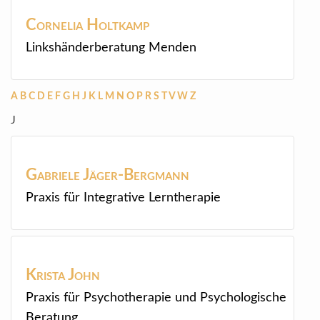
Cornelia
Holtkamp
Linkshänderberatung Menden
A
B
C
D
E
F
G
H
J
K
L
M
N
O
P
R
S
T
V
W
Z
J
Gabriele
Jäger-Bergmann
Praxis für Integrative Lerntherapie
Krista
John
Praxis für Psychotherapie und Psychologische
Beratung