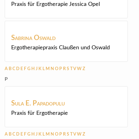
Praxis für Ergotherapie Jessica Opel
Sabrina
Oswald
Ergotherapiepraxis Claußen und Oswald
A
B
C
D
E
F
G
H
J
K
L
M
N
O
P
R
S
T
V
W
Z
P
Sula E.
Papadopulu
Praxis für Ergotherapie
A
B
C
D
E
F
G
H
J
K
L
M
N
O
P
R
S
T
V
W
Z