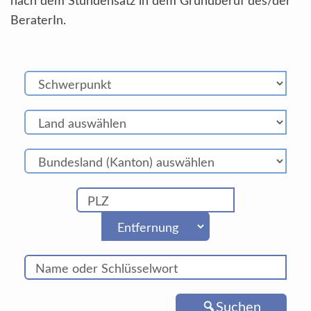
nach dem Stundensatz in dem Grundberuf des/der
BeraterIn.
Suchen