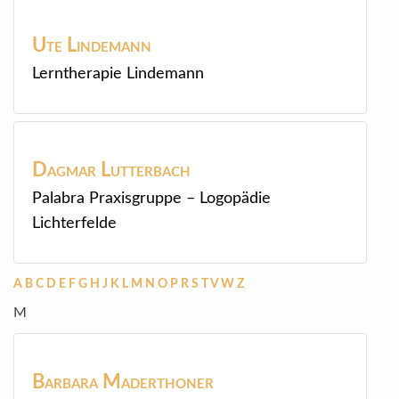
Ute
Lindemann
Lerntherapie Lindemann
Dagmar
Lutterbach
Palabra Praxisgruppe – Logopädie
Lichterfelde
A
B
C
D
E
F
G
H
J
K
L
M
N
O
P
R
S
T
V
W
Z
M
Barbara
Maderthoner