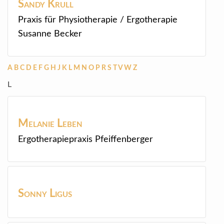
Sandy
Krull
Praxis für Physiotherapie / Ergotherapie
Susanne Becker
A
B
C
D
E
F
G
H
J
K
L
M
N
O
P
R
S
T
V
W
Z
L
Melanie
Leben
Ergotherapiepraxis Pfeiffenberger
Sonny
Ligus