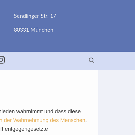
Sendlinger Str. 17
80331 München
ebook
Insta
schieden wahrnimmt und dass diese
 in der Wahrnehmung des Menschen
,
oft entgegengesetzte