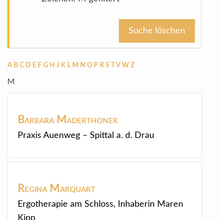
Suche löschen
A
B
C
D
E
F
G
H
J
K
L
M
N
O
P
R
S
T
V
W
Z
M
Barbara
Maderthoner
Praxis Auenweg – Spittal a. d. Drau
Regina
Marquart
Ergotherapie am Schloss, Inhaberin Maren
Kipp