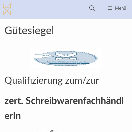
Zum
Menü
Inhalt
springen
Gütesiegel
Qualifizierung zum/zur
zert
. Schreibwarenfachhändl
erIn