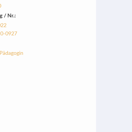
0
g / Nr.:
022
20-0927
Pädagogin