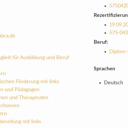
575042
Rezertifizierun
19.09.2
575-04
abra.de
Beruf:
Diplom-
gkeit für Ausbildung und Beruf
Sprachen
ern
ischen Förderung mit links
Deutsch
en und Pädagogen
nnen und Therapeuten
achsenen
ern
ereitung mit links