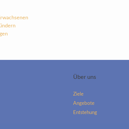
 Erwachsenen
Kindern
ngen
Über uns
Ziele
Angebote
Entstehung