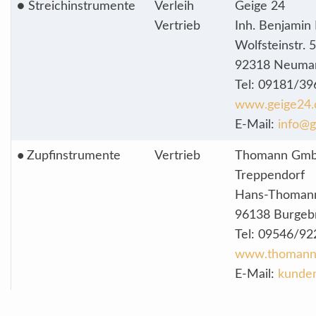
● Streichinstrumente
Verleih
Geige 24
Vertrieb
Inh. Benjamin 
Wolfsteinstr. 
92318 Neuma
Tel: 09181/39
www.geige24
E-Mail:
info@
•
Zupfinstrumente
Vertrieb
Thomann Gm
Treppendorf
Hans-Thomann
96138 Burgeb
Tel: 09546/92
www.thomann
E-Mail:
kunde