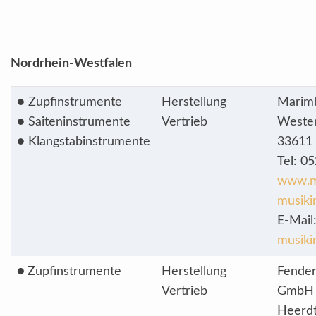
Nordrhein-Westfalen
● Zupfinstrumente
Herstellung
Marimb
● Saiteninstrumente
Vertrieb
Wester
● Klangstabinstrumente
33611 
Tel: 0
www.m
musiki
E-Mail
musik
●
Zupfinstrumente
Herstellung
Fender
Vertrieb
GmbH
Heerdt