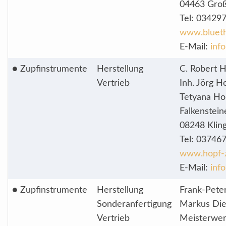
04463 Groß
Tel: 03429
www.bluet
E-Mail:
inf
● Zupfinstrumente
Herstellung
C. Robert 
Vertrieb
Inh. Jörg H
Tetyana Ho
Falkenstein
08248 Klin
Tel: 03746
www.hopf-z
E-Mail:
inf
● Zupfinstrumente
Herstellung
Frank-Peter
Sonderanfertigung
Markus Die
Vertrieb
Meisterwerk