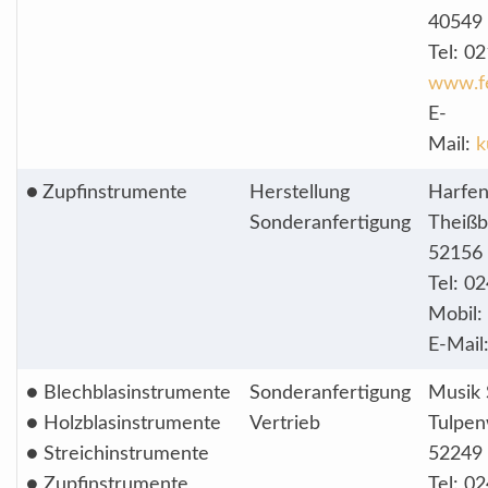
40549 
Tel: 0
www.f
E-
Mail:
k
●
Zupfinstrumente
Herstellung
Harfen
Sonderanfertigung
Theiß
52156 
Tel: 0
Mobil:
E-Mail
● Blechblasinstrumente
Sonderanfertigung
Musik
● Holzblasinstrumente
Vertrieb
Tulpe
● Streichinstrumente
52249 
● Zupfinstrumente
Tel: 0