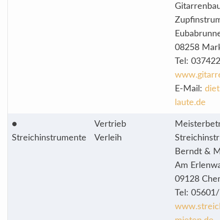
Gitarrenbau
Zupfinstru
Eubabrunne
08258 Mar
Tel: 03742
www.gitarr
E-Mail:
die
laute.de
●
Vertrieb
Meisterbetr
Streichinstrumente
Verleih
Streichins
Berndt & 
Am Erlenwa
09128 Che
Tel: 05601
www.streic