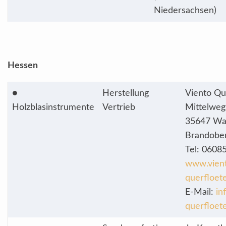
Niedersachsen)
Hessen
●
Herstellung
Viento Qu
Holzblasinstrumente
Vertrieb
Mittelweg
35647 Wa
Brandobe
Tel: 0608
www.vien
querfloet
E-Mail:
in
querfloet