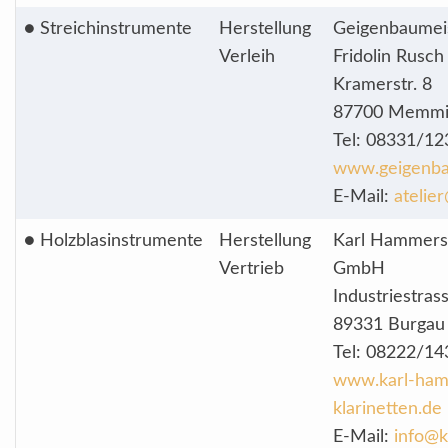
● Streichinstrumente
Herstellung
Geigenbaumei
Verleih
Fridolin Rusch
Kramerstr. 8
87700 Memmi
Tel: 08331/12
www.geigenba
E-Mail:
atelie
● Holzblasinstrumente
Herstellung
Karl Hammers
Vertrieb
GmbH
Industriestras
89331 Burgau
Tel: 08222/14
www.karl-ham
klarinetten.de
E-Mail:
info@k