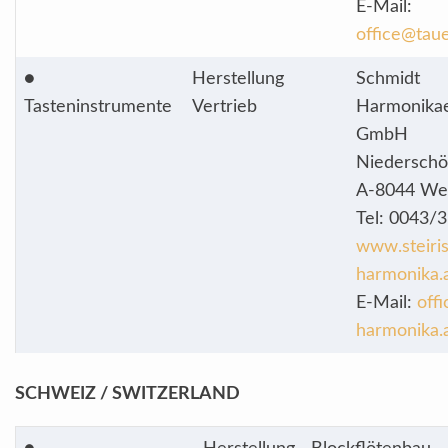
E-Mail:
office@taue
●
Herstellung
Schmidt
Tasteninstrumente
Vertrieb
Harmonika
GmbH
Niederschö
A-8044 Wei
Tel: 0043/
www.steiri
harmonika.
E-Mail:
off
harmonika.
SCHWEIZ / SWITZERLAND