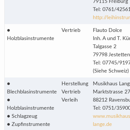
79115 Freiburg
Tel: 0761/4256
http://leihinstr
●
Vertrieb
Flauto Dolce
Holzblasinstrumente
Inh. A und T. Kü
Talgasse 2
79798 Jestetten
Tel: 07745/919
(Siehe Schweiz)
●
Herstellung
Musikhaus Lang
Blechblasinstrumente
Vertrieb
Marktstrasse 2
●
Verleih
88212 Ravensb
Holzblasinstrumente
Tel: 0751/3590
● Schlagzeug
www.musikhaus
● Zupfinstrumente
lange.de