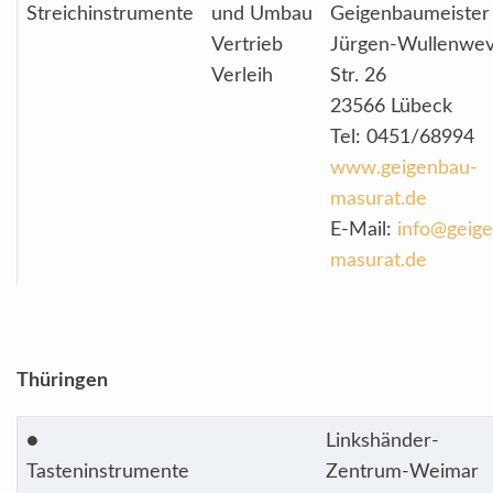
Streichinstrumente
und Umbau
Geigenbaumeiste
Vertrieb
Jürgen-Wullenwev
Verleih
Str. 26
23566 Lübeck
Tel: 0451/68994
www.geigenbau-
masurat.de
E-Mail:
info@geig
masurat.de
Thüringen
●
Linkshänder-
Tasteninstrumente
Zentrum-Weimar