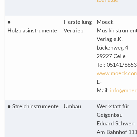
toene.de
●
Herstellung
Moeck
Holzblasinstrumente
Vertrieb
Musikinstrumen
Verlag e.K.
Lückenweg 4
29227 Celle
Tel: 05141/885
www.moeck.co
E-
Mail:
info@moec
● Streichinstrumente
Umbau
Werkstatt für
Geigenbau
Eduard Schwen
Am Bahnhof 11