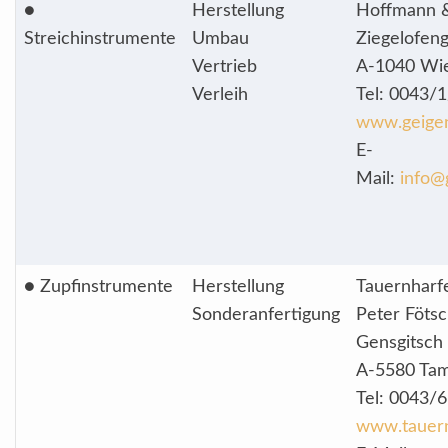
●
Herstellung
Hoffmann 
Streichinstrumente
Umbau
Ziegelofen
Vertrieb
A-1040 Wi
Verleih
Tel: 0043/
www.geige
E-
Mail:
info@
● Zupfinstrumente
Herstellung
Tauernharf
Sonderanfertigung
Peter Fötsc
Gensgitsch
A-5580 Ta
Tel: 0043/
www.tauern