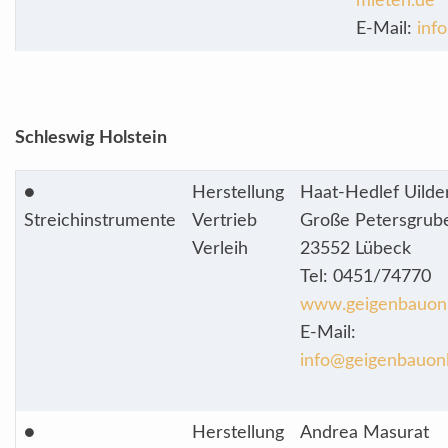
mieten.de
E-Mail:
inf
Schleswig Holstein
●
Herstellung
Haat-Hedlef Uilde
Streichinstrumente
Vertrieb
Große Petersgrub
Verleih
23552 Lübeck
Tel: 0451/74770
www.geigenbauonl
E-Mail:
info@geigenbauonl
●
Herstellung
Andrea Masurat