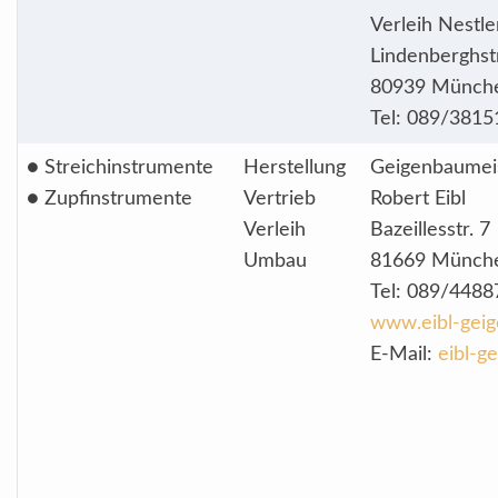
Verleih Nest
Lindenberghst
80939 Münch
Tel: 089/381
● Streichinstrumente
Herstellung
Geigenbaumei
● Zupfinstrumente
Vertrieb
Robert Eibl
Verleih
Bazeillesstr. 7
Umbau
81669 Münch
Tel: 089/4488
www.eibl-gei
E-Mail:
eibl-g