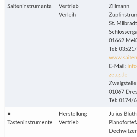
Saiteninstrumente
Vertrieb
Zillmann
Verleih
Zupfinstru
St. Milbradt
Schlosserg
01662 Mei
Tel: 03521
www.saiten
E-Mail:
inf
zeug.de
Zweigstelle
01067 Dre
Tel: 0174/
●
Herstellung
Julius Blüt
Tasteninstrumente
Vertrieb
Pianoforte
Dechwitzer