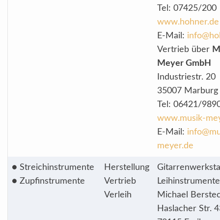
Tel: 07425/200
www.hohner.de
E-Mail:
info@ho
Vertrieb über
M
Meyer GmbH
Industriestr. 20
35007 Marburg
Tel: 06421/989
www.musik-mey
E-Mail:
info@mu
meyer.de
● Streichinstrumente
Herstellung
Gitarrenwerksta
● Zupfinstrumente
Vertrieb
Leihinstrumente
Verleih
Michael Berste
Haslacher Str. 4