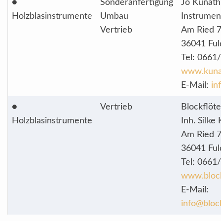
●
Sonderanfertigung
Jo Kunath
Holzblasinstrumente
Umbau
Instrume
Vertrieb
Am Ried 
36041 Ful
Tel: 0661
www.kuna
E-Mail:
in
●
Vertrieb
Blockflöt
Holzblasinstrumente
Inh. Silke
Am Ried 
36041 Ful
Tel: 0661
www.block
E-Mail:
info@bloc