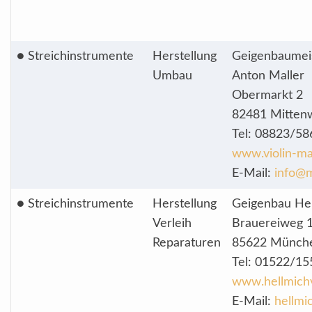
● Streichinstrumente
Herstellung
Geigenbaumei
Umbau
Anton Maller
Obermarkt 2
82481 Mitten
Tel: 08823/58
www.violin-ma
E-Mail:
info@m
● Streichinstrumente
Herstellung
Geigenbau He
Verleih
Brauereiweg 
Reparaturen
85622 München
Tel: 01522/1
www.hellmichv
E-Mail:
hellmi