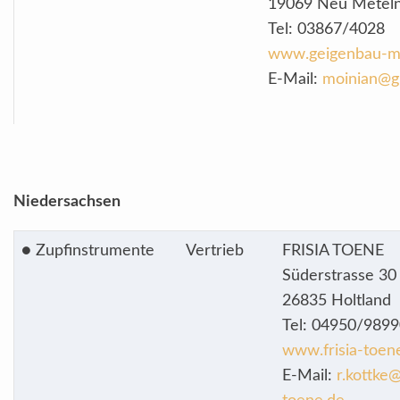
19069 Neu Metel
Tel: 03867/4028
www.geigenbau-mo
E-Mail:
moinian@g
Niedersachsen
● Zupfinstrumente
Vertrieb
FRISIA TOENE
Süderstrasse 30
26835 Holtland
Tel: 04950/989
www.frisia-toen
E-Mail:
r.kottke@