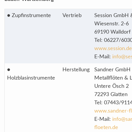
● Zupfinstrumente
Vertrieb
Session GmbH 
Wiesenstr. 2-6
69190 Walldorf
Tel: 06227/603
www.session.de
E-Mail:
info@se
●
Herstellung
Sandner GmbH
Holzblasinstrumente
Metallflöten & 
Untere Ösch 2
72293 Glatten
Tel: 07443/911
www.sandner-fl
E-Mail:
info@sa
floeten.de