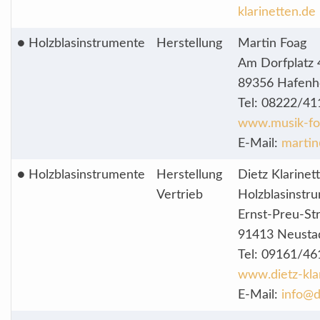
klarinetten.de
● Holzblasinstrumente
Herstellung
Martin Foag
Am Dorfplatz 
89356 Hafenh
Tel: 08222/4
www.musik-fo
E-Mail:
martin
● Holzblasinstrumente
Herstellung
Dietz Klarine
Vertrieb
Holzblasinst
Ernst-Preu-Str
91413 Neusta
Tel: 09161/46
www.dietz-kla
E-Mail:
info@d