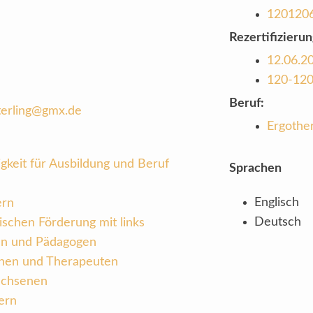
120120
Rezertifizierun
12.06.2
120-12
Beruf:
terling@gmx.de
Ergothe
gkeit für Ausbildung und Beruf
Sprachen
Englisch
ern
Deutsch
ischen Förderung mit links
en und Pädagogen
nnen und Therapeuten
achsenen
ern