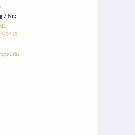
6
g / Nr.:
013
06-0618
rapeutin