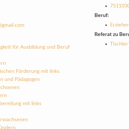
751103
Beruf:
Erzieher
gmail.com
Referat zu Beru
Tischler
gkeit für Ausbildung und Beruf
ern
ischen Förderung mit links
en und Pädagogen
achsenen
ern
ereitung mit links
 Erwachsenen
Kindern