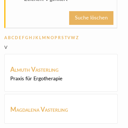
Suche löschen
A
B
C
D
E
F
G
H
J
K
L
M
N
O
P
R
S
T
V
W
Z
V
Almuth
Vasterling
Praxis für Ergotherapie
Magdalena
Vasterling