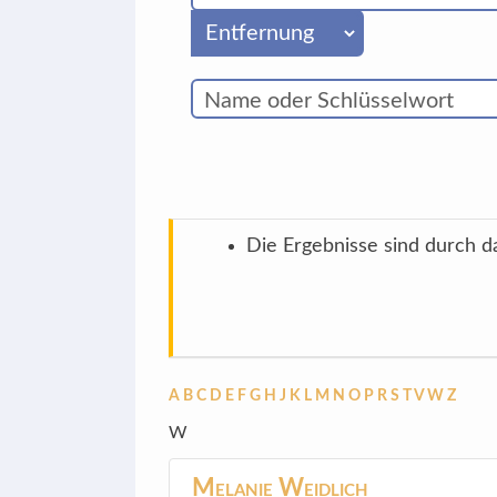
Die Ergebnisse sind durch d
A
B
C
D
E
F
G
H
J
K
L
M
N
O
P
R
S
T
V
W
Z
W
Melanie
Weidlich