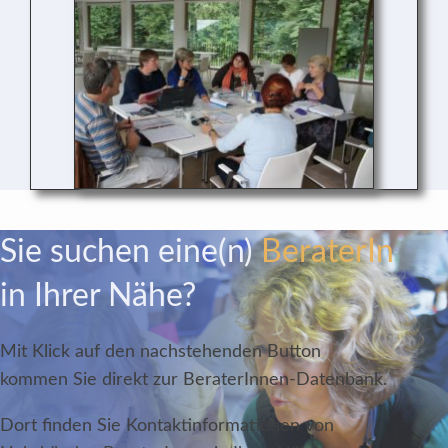
Sie suchen eine(n)
BeraterIn
in Ihrer Nähe?
Mit Klick auf den nachstehenden Button
kommen Sie direkt zur
BeraterInnen
-Datenbank.
Dort finden Sie Kontaktinformationen von