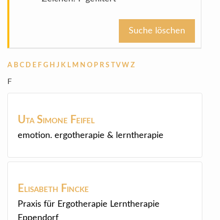
Suche löschen
A
B
C
D
E
F
G
H
J
K
L
M
N
O
P
R
S
T
V
W
Z
F
Uta Simone
Feifel
emotion. ergotherapie & lerntherapie
Elisabeth
Fincke
Praxis für Ergotherapie Lerntherapie
Eppendorf