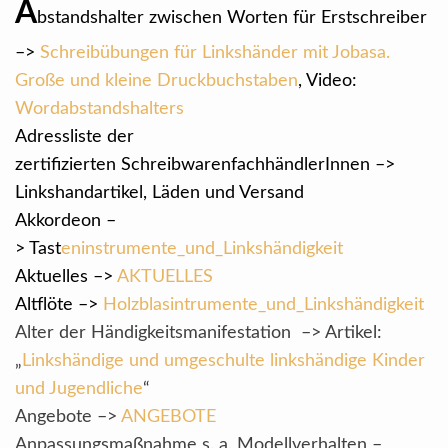
A
bstandshalter zwischen Worten für Erstschreiber
–>
Schreibübungen für Linkshänder mit Jobasa.
Große und kleine Druckbuchstaben
, Video:
Wordabstandshalters
Adressliste der
zertifizierten SchreibwarenfachhändlerInnen –>
Linkshandartikel, Läden und Versand
Akkordeon –
>
Tast
eninstrumente_und_Linkshändigkeit
Aktuelles –>
AKTUELLES
Altflöte –>
Holzblasintrumente_und_Linkshändigkeit
Alter der Händigkeitsmanifestation –> Artikel:
„
Linkshändige und umgeschulte linkshändige Kinder
und Jugendliche
“
Angebote –>
ANGEBOTE
Anpassungsmaßnahme s. a. Modellverhalten –