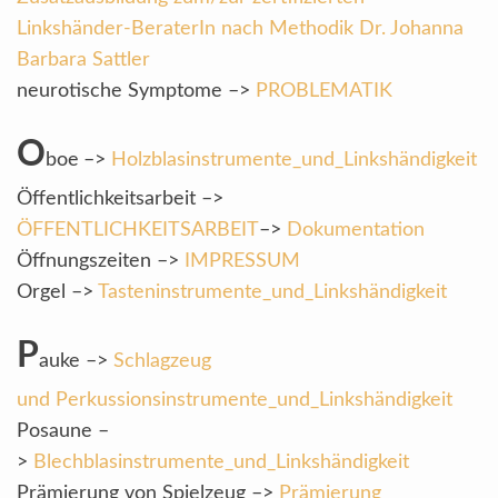
Linkshänder-BeraterIn nach Methodik Dr. Johanna
Barbara Sattler
neurotische Symptome –>
PROBLEMATIK
O
boe
–>
Holzblasinstrumente_und_Linkshändigkeit
Öffentlichkeitsarbeit –>
ÖFFENTLICHKEITSARBEIT
–>
Dokumentation
Öffnungszeiten –>
IMPRESSUM
Orgel –>
Tasteninstrumente_und_Linkshändigkeit
P
auke –>
Schlagzeug
und Perkussionsinstrumente_und_Linkshändigkeit
Posaune –
>
Blechblasinstrumente_und_Linkshändigkeit
Prämierung von Spielzeug –>
Prämierung