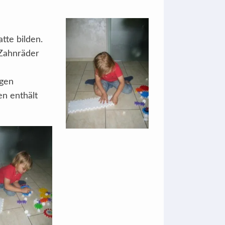
tte bilden.
 Zahnräder
ngen
en enthält