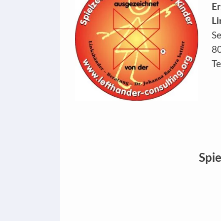
Er
Li
Se
8
Te
Spie