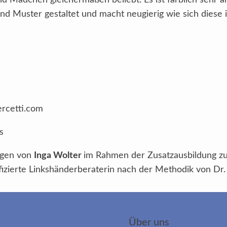
nd Mädchen gleichermaßen beliebt. Es ist farblich sehr 
und Muster gestaltet und macht neugierig wie sich diese
ercetti.com
s
ngen von
Inga Wolter
im Rahmen der Zusatzausbildung z
ifizierte Linkshänderberaterin nach der Methodik von Dr. 
Über uns