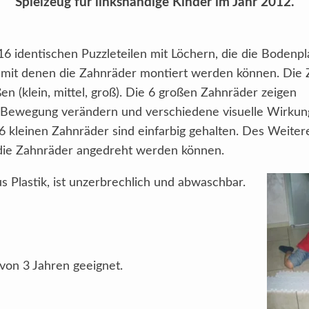
Spielzeug für linkshändige Kinder im Jahr 2012.
6 identischen Puzzleteilen mit Löchern, die die Bodenpla
, mit denen die Zahnräder montiert werden können. Die
ßen (klein, mittel, groß). Die 6 großen Zahnräder zeigen
ei Bewegung verändern und verschiedene visuelle Wirku
 6 kleinen Zahnräder sind einfarbig gehalten. Des Weiter
r die Zahnräder angedreht werden können.
s Plastik, ist unzerbrechlich und abwaschbar.
 von 3 Jahren geeignet.