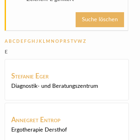
Suche löschen
A
B
C
D
E
F
G
H
J
K
L
M
N
O
P
R
S
T
V
W
Z
E
Stefanie
Eger
Diagnostik- und Beratungszentrum
Annegret
Entrop
Ergotherapie Dersthof