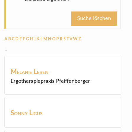
Suche löschen
A
B
C
D
E
F
G
H
J
K
L
M
N
O
P
R
S
T
V
W
Z
L
Melanie
Leben
Ergotherapiepraxis Pfeiffenberger
Sonny
Ligus