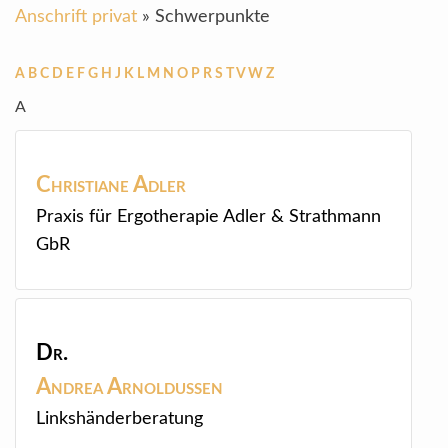
Anschrift privat
»
Schwerpunkte
A
B
C
D
E
F
G
H
J
K
L
M
N
O
P
R
S
T
V
W
Z
A
Christiane
Adler
Praxis für Ergotherapie Adler & Strathmann
GbR
Dr.
Andrea
Arnoldussen
Linkshänderberatung