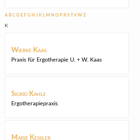
A
B
C
D
E
F
G
H
J
K
L
M
N
O
P
R
S
T
V
W
Z
K
Wiebke
Kaas
Praxis für Ergotherapie U. + W. Kaas
Sigrid
Kahle
Ergotherapiepraxis
Marie
Kessler