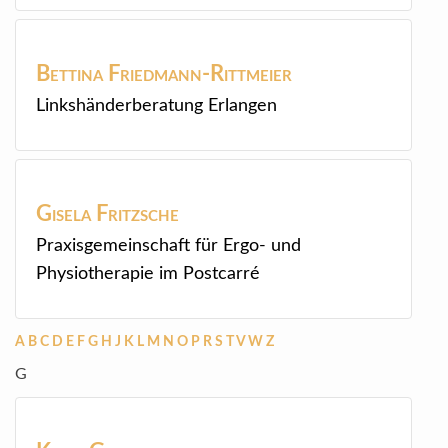
Bettina
Friedmann-Rittmeier
Linkshänderberatung Erlangen
Gisela
Fritzsche
Praxisgemeinschaft für Ergo- und
Physiotherapie im Postcarré
A
B
C
D
E
F
G
H
J
K
L
M
N
O
P
R
S
T
V
W
Z
G