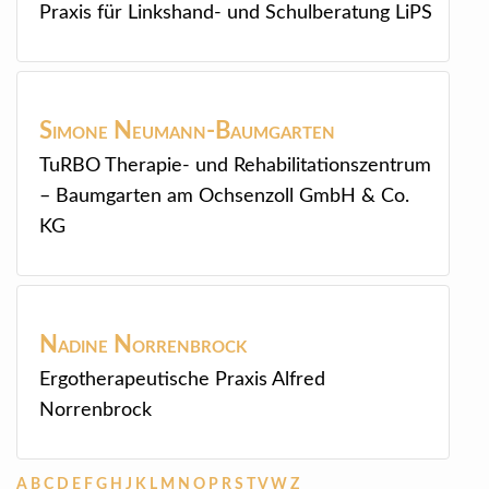
Praxis für Linkshand- und Schulberatung LiPS
Simone
Neumann-Baumgarten
TuRBO Therapie- und Rehabilitationszentrum
– Baumgarten am Ochsenzoll GmbH & Co.
KG
Nadine
Norrenbrock
Ergotherapeutische Praxis Alfred
Norrenbrock
A
B
C
D
E
F
G
H
J
K
L
M
N
O
P
R
S
T
V
W
Z