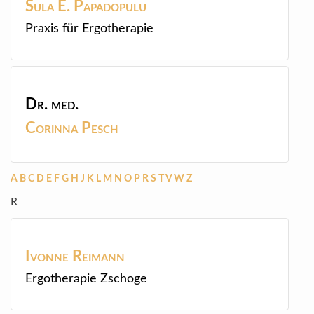
Sula E.
Papadopulu
Praxis für Ergotherapie
Dr. med.
Corinna
Pesch
A
B
C
D
E
F
G
H
J
K
L
M
N
O
P
R
S
T
V
W
Z
R
Ivonne
Reimann
Ergotherapie Zschoge