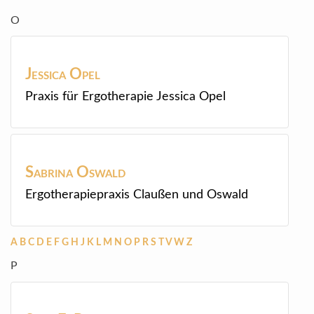
O
Jessica
Opel
Praxis für Ergotherapie Jessica Opel
Sabrina
Oswald
Ergotherapiepraxis Claußen und Oswald
A
B
C
D
E
F
G
H
J
K
L
M
N
O
P
R
S
T
V
W
Z
P