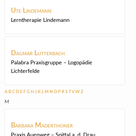
Ute
Lindemann
Lerntherapie Lindemann
Dagmar
Lutterbach
Palabra Praxisgruppe – Logopädie
Lichterfelde
A
B
C
D
E
F
G
H
J
K
L
M
N
O
P
R
S
T
V
W
Z
M
Barbara
Maderthoner
Praxis Auenweg – Spittal a. d. Drau