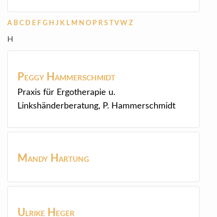
A
B
C
D
E
F
G
H
J
K
L
M
N
O
P
R
S
T
V
W
Z
H
Peggy
Hammerschmidt
Praxis für Ergotherapie u.
Linkshänderberatung, P. Hammerschmidt
Mandy
Hartung
Ulrike
Heger