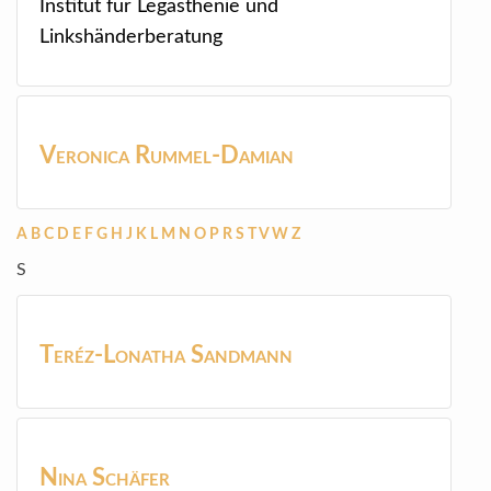
Institut für Legasthenie und
Linkshänderberatung
Veronica
Rummel-Damian
A
B
C
D
E
F
G
H
J
K
L
M
N
O
P
R
S
T
V
W
Z
S
Teréz-Lonatha
Sandmann
Nina
Schäfer