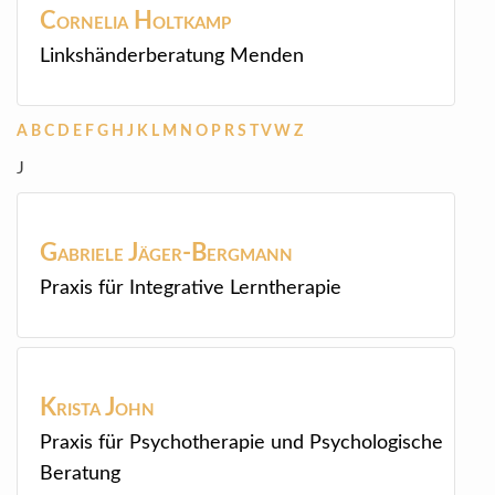
Cornelia
Holtkamp
Linkshänderberatung Menden
A
B
C
D
E
F
G
H
J
K
L
M
N
O
P
R
S
T
V
W
Z
J
Gabriele
Jäger-Bergmann
Praxis für Integrative Lerntherapie
Krista
John
Praxis für Psychotherapie und Psychologische
Beratung