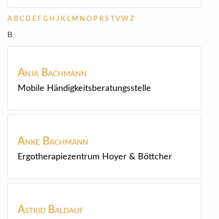
A
B
C
D
E
F
G
H
J
K
L
M
N
O
P
R
S
T
V
W
Z
B
Anja
Bachmann
Mobile Händigkeitsberatungsstelle
Anke
Bachmann
Ergotherapiezentrum Hoyer & Böttcher
Astrid
Baldauf