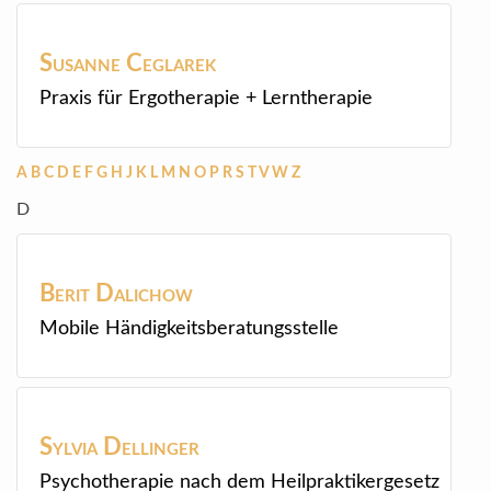
Susanne
Ceglarek
Praxis für Ergotherapie + Lerntherapie
A
B
C
D
E
F
G
H
J
K
L
M
N
O
P
R
S
T
V
W
Z
D
Berit
Dalichow
Mobile Händigkeitsberatungsstelle
Sylvia
Dellinger
Psychotherapie nach dem Heilpraktikergesetz