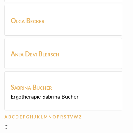
Olga
Becker
Anja Devi
Blersch
Sabrina
Bucher
Ergotherapie Sabrina Bucher
A
B
C
D
E
F
G
H
J
K
L
M
N
O
P
R
S
T
V
W
Z
C