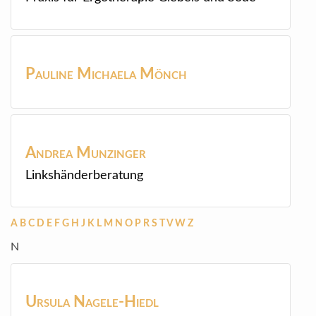
Pauline Michaela
Mönch
Andrea
Munzinger
Linkshänderberatung
A
B
C
D
E
F
G
H
J
K
L
M
N
O
P
R
S
T
V
W
Z
N
Ursula
Nagele-Hiedl