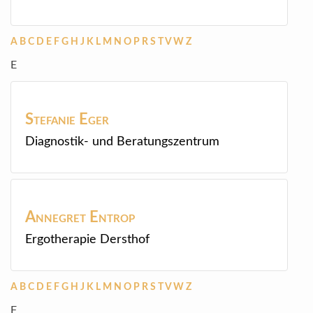
A
B
C
D
E
F
G
H
J
K
L
M
N
O
P
R
S
T
V
W
Z
E
Stefanie
Eger
Diagnostik- und Beratungszentrum
Annegret
Entrop
Ergotherapie Dersthof
A
B
C
D
E
F
G
H
J
K
L
M
N
O
P
R
S
T
V
W
Z
F