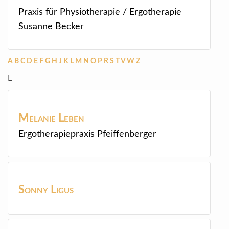
Praxis für Physiotherapie / Ergotherapie
Susanne Becker
A
B
C
D
E
F
G
H
J
K
L
M
N
O
P
R
S
T
V
W
Z
L
Melanie
Leben
Ergotherapiepraxis Pfeiffenberger
Sonny
Ligus