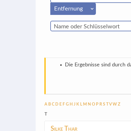
Die Ergebnisse sind durch da
A
B
C
D
E
F
G
H
J
K
L
M
N
O
P
R
S
T
V
W
Z
T
Silke
Thar