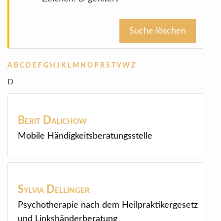
Suche löschen
A
B
C
D
E
F
G
H
J
K
L
M
N
O
P
R
S
T
V
W
Z
D
Berit
Dalichow
Mobile Händigkeitsberatungsstelle
Sylvia
Dellinger
Psychotherapie nach dem Heilpraktikergesetz
und Linkshänderberatung