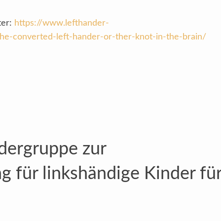
ter:
https://www.lefthander-
/the-converted-left-hander-or-ther-knot-in-the-brain/
ergruppe zur
g für linkshändige Kinder fü