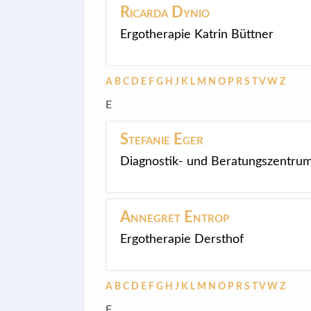
Ricarda
Dynio
Ergotherapie Katrin Büttner
A
B
C
D
E
F
G
H
J
K
L
M
N
O
P
R
S
T
V
W
Z
E
Stefanie
Eger
Diagnostik- und Beratungszentru
Annegret
Entrop
Ergotherapie Dersthof
A
B
C
D
E
F
G
H
J
K
L
M
N
O
P
R
S
T
V
W
Z
F