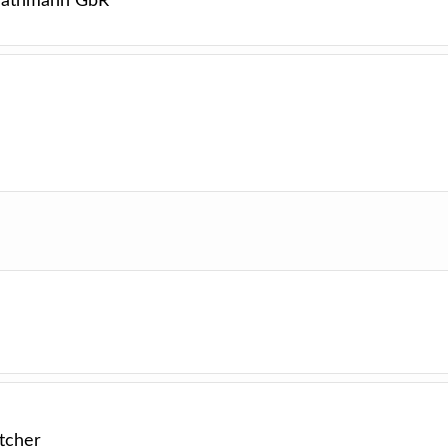
Strathmann GbR
tcher