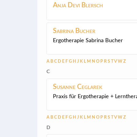
Anja Devi
Blersch
Sabrina
Bucher
Ergotherapie Sabrina Bucher
A
B
C
D
E
F
G
H
J
K
L
M
N
O
P
R
S
T
V
W
Z
C
Susanne
Ceglarek
Praxis für Ergotherapie + Lernther
A
B
C
D
E
F
G
H
J
K
L
M
N
O
P
R
S
T
V
W
Z
D