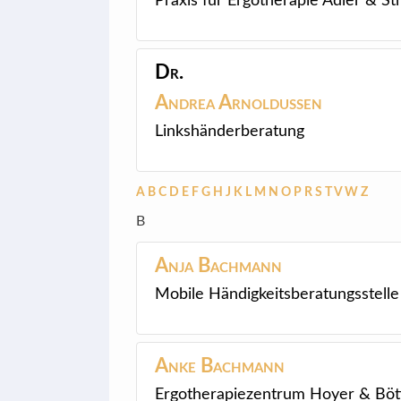
Praxis für Ergotherapie Adler & 
Dr.
Andrea
Arnoldussen
Linkshänderberatung
A
B
C
D
E
F
G
H
J
K
L
M
N
O
P
R
S
T
V
W
Z
B
Anja
Bachmann
Mobile Händigkeitsberatungsstelle
Anke
Bachmann
Ergotherapiezentrum Hoyer & Böt