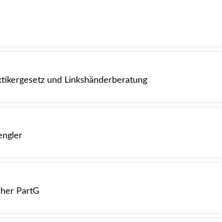
tikergesetz und Linkshänderberatung
engler
cher PartG