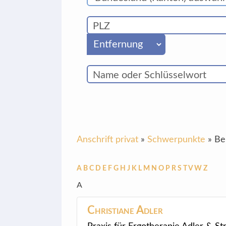
Anschrift privat
»
Schwerpunkte
»
Be
A
B
C
D
E
F
G
H
J
K
L
M
N
O
P
R
S
T
V
W
Z
A
Christiane
Adler