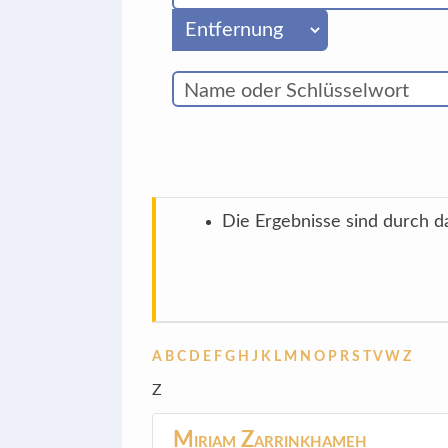
Die Ergebnisse sind durch da
A
B
C
D
E
F
G
H
J
K
L
M
N
O
P
R
S
T
V
W
Z
Z
Miriam
Zarrinkhameh