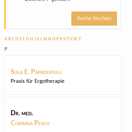
Suche löschen
A
B
C
D
E
F
G
H
J
K
L
M
N
O
P
R
S
T
V
W
Z
P
Sula E.
Papadopulu
Praxis für Ergotherapie
Dr. med.
Corinna
Pesch