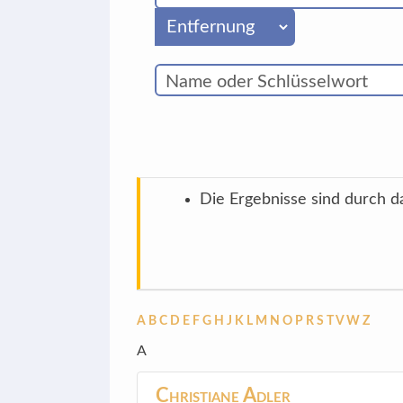
Die Ergebnisse sind durch da
A
B
C
D
E
F
G
H
J
K
L
M
N
O
P
R
S
T
V
W
Z
A
Christiane
Adler