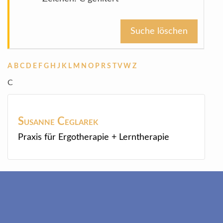
Suche löschen
A
B
C
D
E
F
G
H
J
K
L
M
N
O
P
R
S
T
V
W
Z
C
Susanne
Ceglarek
Praxis für Ergotherapie + Lerntherapie