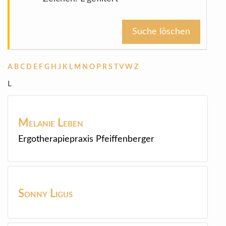
Suche löschen
A
B
C
D
E
F
G
H
J
K
L
M
N
O
P
R
S
T
V
W
Z
L
Melanie
Leben
Ergotherapiepraxis Pfeiffenberger
Sonny
Ligus