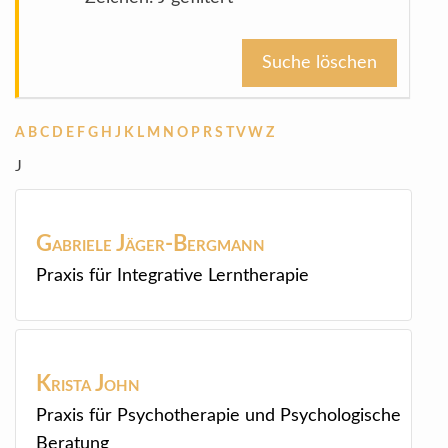
Suche löschen
A
B
C
D
E
F
G
H
J
K
L
M
N
O
P
R
S
T
V
W
Z
J
Gabriele
Jäger-Bergmann
Praxis für Integrative Lerntherapie
Krista
John
Praxis für Psychotherapie und Psychologische
Beratung