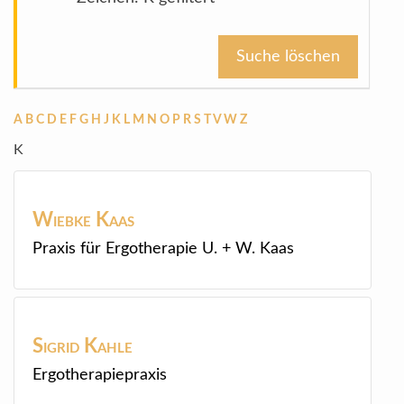
Suche löschen
A
B
C
D
E
F
G
H
J
K
L
M
N
O
P
R
S
T
V
W
Z
K
Wiebke
Kaas
Praxis für Ergotherapie U. + W. Kaas
Sigrid
Kahle
Ergotherapiepraxis