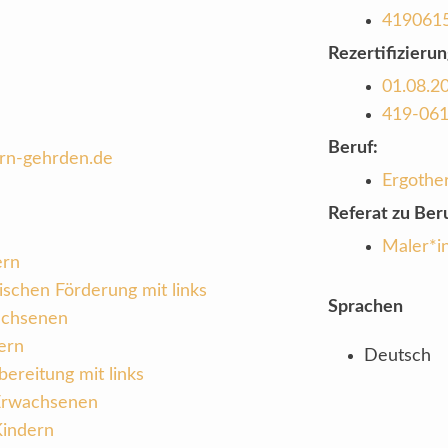
419061
Rezertifizierun
01.08.2
419-06
Beruf:
rn-gehrden.de
Ergothe
Referat zu Beru
Maler*in
ern
ischen Förderung mit links
Sprachen
achsenen
ern
Deutsch
ereitung mit links
 Erwachsenen
Kindern