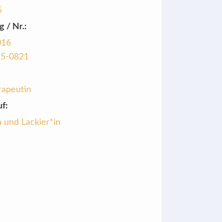
5
g / Nr.:
016
15-0821
rapeutin
f:
 und Lackier*in