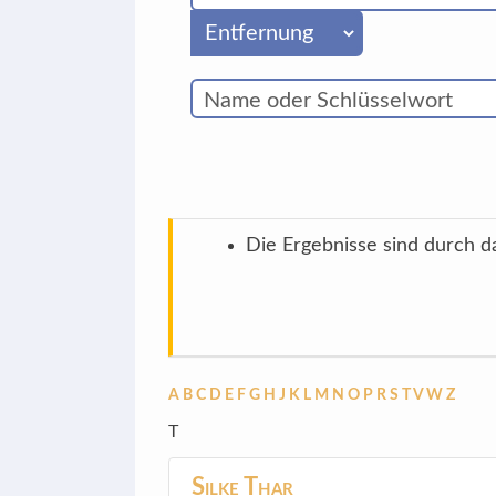
Die Ergebnisse sind durch da
A
B
C
D
E
F
G
H
J
K
L
M
N
O
P
R
S
T
V
W
Z
T
Silke
Thar