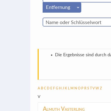
Die Ergebnisse sind durch da
A
B
C
D
E
F
G
H
J
K
L
M
N
O
P
R
S
T
V
W
Z
V
Almuth
Vasterling