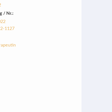
2
g / Nr.:
022
22-1127
rapeutin