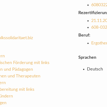
608032
Rezertifizierun
21.11.2
608-03
Beruf:
kssolidaritaet.biz
Ergothe
ern
Sprachen
ischen Förderung mit links
Deutsch
en und Pädagogen
nnen und Therapeuten
ern
ereitung mit links
Kindern
ngen