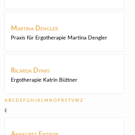
Martina
Dengler
Praxis für Ergotherapie Martina Dengler
Ricarda
Dynio
Ergotherapie Katrin Büttner
A
B
C
D
E
F
G
H
J
K
L
M
N
O
P
R
S
T
V
W
Z
E
Annegret
Entrop