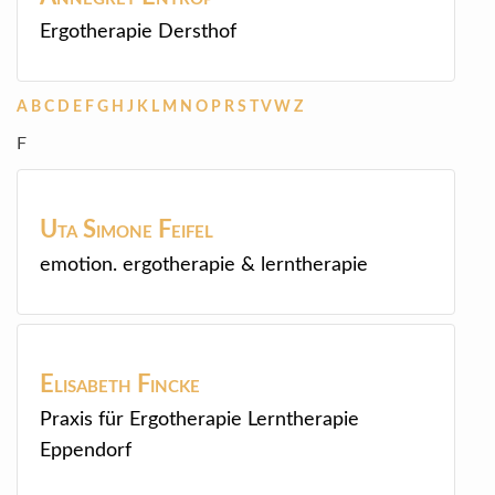
Ergotherapie Dersthof
A
B
C
D
E
F
G
H
J
K
L
M
N
O
P
R
S
T
V
W
Z
F
Uta Simone
Feifel
emotion. ergotherapie & lerntherapie
Elisabeth
Fincke
Praxis für Ergotherapie Lerntherapie
Eppendorf