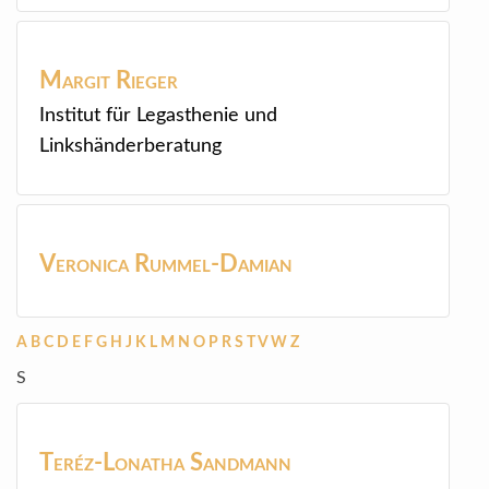
Margit
Rieger
Institut für Legasthenie und
Linkshänderberatung
Veronica
Rummel-Damian
A
B
C
D
E
F
G
H
J
K
L
M
N
O
P
R
S
T
V
W
Z
S
Teréz-Lonatha
Sandmann