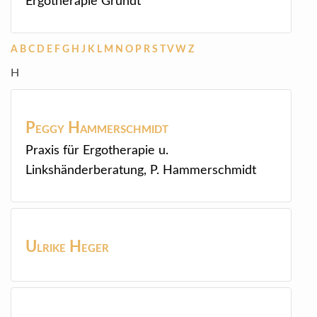
Ergotherapie Grundt
A
B
C
D
E
F
G
H
J
K
L
M
N
O
P
R
S
T
V
W
Z
H
Peggy
Hammerschmidt
Praxis für Ergotherapie u.
Linkshänderberatung, P. Hammerschmidt
Ulrike
Heger