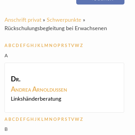
Anschrift privat
»
Schwerpunkte
»
Rückschulungsbegleitung bei Erwachsenen
A
B
C
D
E
F
G
H
J
K
L
M
N
O
P
R
S
T
V
W
Z
A
Dr.
Andrea
Arnoldussen
Linkshänderberatung
A
B
C
D
E
F
G
H
J
K
L
M
N
O
P
R
S
T
V
W
Z
B