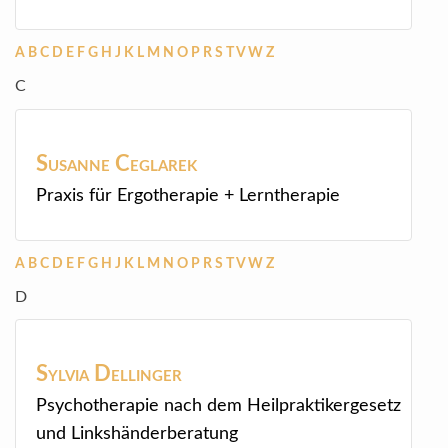
A
B
C
D
E
F
G
H
J
K
L
M
N
O
P
R
S
T
V
W
Z
C
Susanne
Ceglarek
Praxis für Ergotherapie + Lerntherapie
A
B
C
D
E
F
G
H
J
K
L
M
N
O
P
R
S
T
V
W
Z
D
Sylvia
Dellinger
Psychotherapie nach dem Heilpraktikergesetz
und Linkshänderberatung