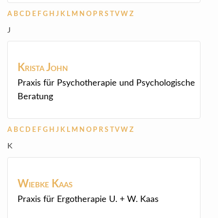
A
B
C
D
E
F
G
H
J
K
L
M
N
O
P
R
S
T
V
W
Z
J
Krista
John
Praxis für Psychotherapie und Psychologische
Beratung
A
B
C
D
E
F
G
H
J
K
L
M
N
O
P
R
S
T
V
W
Z
K
Wiebke
Kaas
Praxis für Ergotherapie U. + W. Kaas