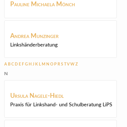
Pauline Michaela
Mönch
Andrea
Munzinger
Linkshänderberatung
A
B
C
D
E
F
G
H
J
K
L
M
N
O
P
R
S
T
V
W
Z
N
Ursula
Nagele-Hiedl
Praxis für Linkshand- und Schulberatung LiPS