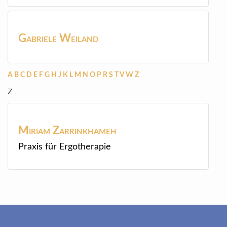
Gabriele
Weiland
A
B
C
D
E
F
G
H
J
K
L
M
N
O
P
R
S
T
V
W
Z
Z
Miriam
Zarrinkhameh
Praxis für Ergotherapie