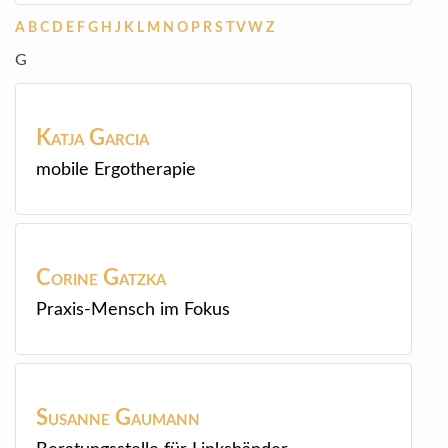
A
B
C
D
E
F
G
H
J
K
L
M
N
O
P
R
S
T
V
W
Z
G
Katja
Garcia
mobile Ergotherapie
Corine
Gatzka
Praxis-Mensch im Fokus
Susanne
Gaumann