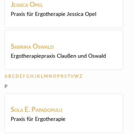
Jessica
Opel
Praxis für Ergotherapie Jessica Opel
Sabrina
Oswald
Ergotherapiepraxis Claußen und Oswald
A
B
C
D
E
F
G
H
J
K
L
M
N
O
P
R
S
T
V
W
Z
P
Sula E.
Papadopulu
Praxis für Ergotherapie