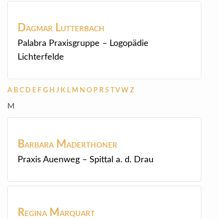
Dagmar
Lutterbach
Palabra Praxisgruppe – Logopädie
Lichterfelde
A
B
C
D
E
F
G
H
J
K
L
M
N
O
P
R
S
T
V
W
Z
M
Barbara
Maderthoner
Praxis Auenweg – Spittal a. d. Drau
Regina
Marquart