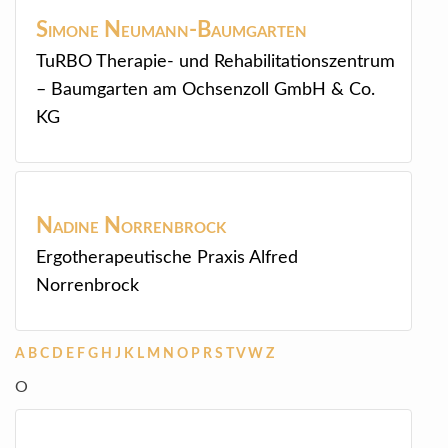
Simone
Neumann-Baumgarten
TuRBO Therapie- und Rehabilitationszentrum
– Baumgarten am Ochsenzoll GmbH & Co.
KG
Nadine
Norrenbrock
Ergotherapeutische Praxis Alfred
Norrenbrock
A
B
C
D
E
F
G
H
J
K
L
M
N
O
P
R
S
T
V
W
Z
O