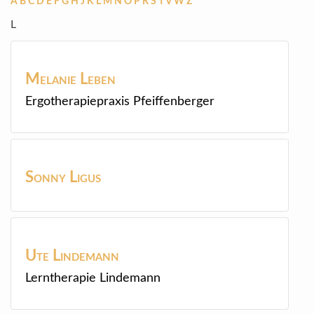
A
B
C
D
E
F
G
H
J
K
L
M
N
O
P
R
S
T
V
W
Z
L
Melanie
Leben
Ergotherapiepraxis Pfeiffenberger
Sonny
Ligus
Ute
Lindemann
Lerntherapie Lindemann