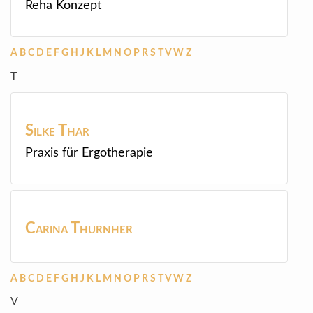
Reha Konzept
A
B
C
D
E
F
G
H
J
K
L
M
N
O
P
R
S
T
V
W
Z
T
Silke
Thar
Praxis für Ergotherapie
Carina
Thurnher
A
B
C
D
E
F
G
H
J
K
L
M
N
O
P
R
S
T
V
W
Z
V