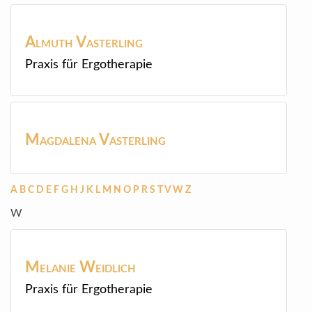
Almuth
Vasterling
Praxis für Ergotherapie
Magdalena
Vasterling
A
B
C
D
E
F
G
H
J
K
L
M
N
O
P
R
S
T
V
W
Z
W
Melanie
Weidlich
Praxis für Ergotherapie