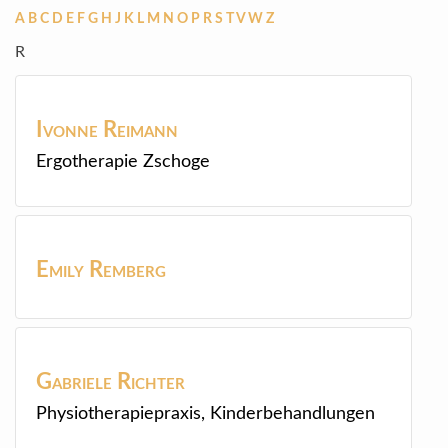
A
B
C
D
E
F
G
H
J
K
L
M
N
O
P
R
S
T
V
W
Z
R
Ivonne
Reimann
Ergotherapie Zschoge
Emily
Remberg
Gabriele
Richter
Physiotherapiepraxis, Kinderbehandlungen