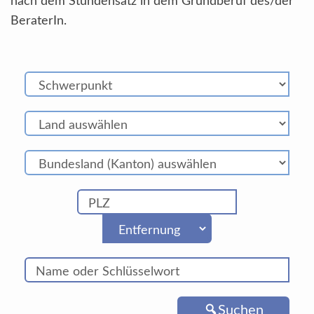
nach dem Stundensatz in dem Grundberuf des/der
BeraterIn.
Suchen