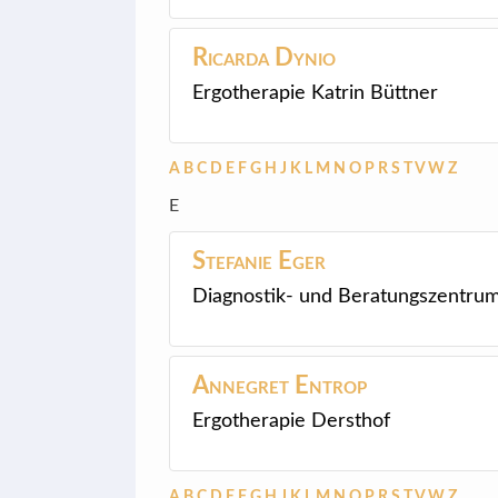
Ricarda
Dynio
Ergotherapie Katrin Büttner
A
B
C
D
E
F
G
H
J
K
L
M
N
O
P
R
S
T
V
W
Z
E
Stefanie
Eger
Diagnostik- und Beratungszentru
Annegret
Entrop
Ergotherapie Dersthof
A
B
C
D
E
F
G
H
J
K
L
M
N
O
P
R
S
T
V
W
Z