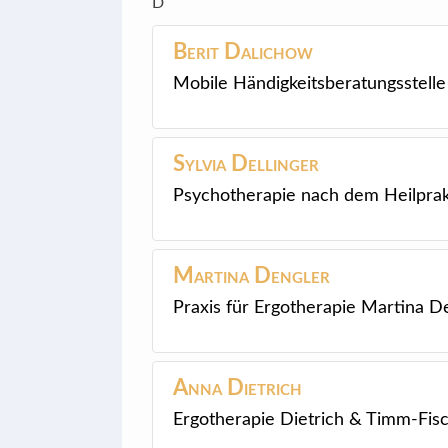
D
Berit
Dalichow
Mobile Händigkeitsberatungsstelle
Sylvia
Dellinger
Psychotherapie nach dem Heilprak
Martina
Dengler
Praxis für Ergotherapie Martina D
Anna
Dietrich
Ergotherapie Dietrich & Timm-Fis