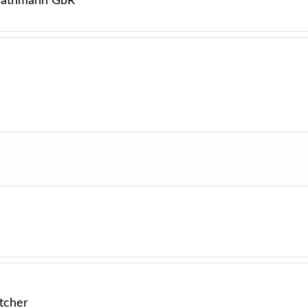
Strathmann GbR
tcher