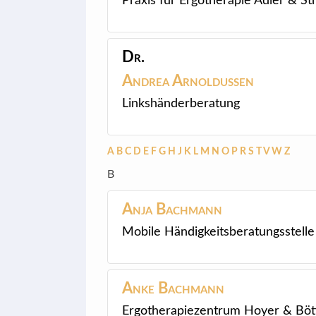
Praxis für Ergotherapie Adler & 
Dr.
Andrea
Arnoldussen
Linkshänderberatung
A
B
C
D
E
F
G
H
J
K
L
M
N
O
P
R
S
T
V
W
Z
B
Anja
Bachmann
Mobile Händigkeitsberatungsstelle
Anke
Bachmann
Ergotherapiezentrum Hoyer & Böt