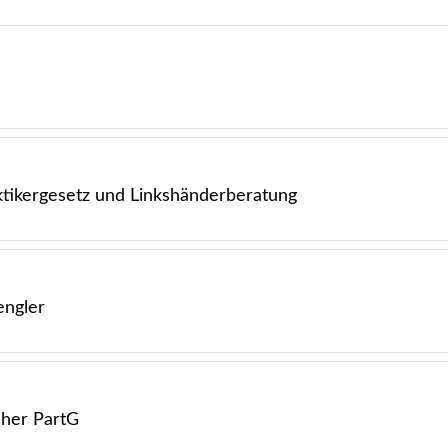
tikergesetz und Linkshänderberatung
engler
cher PartG