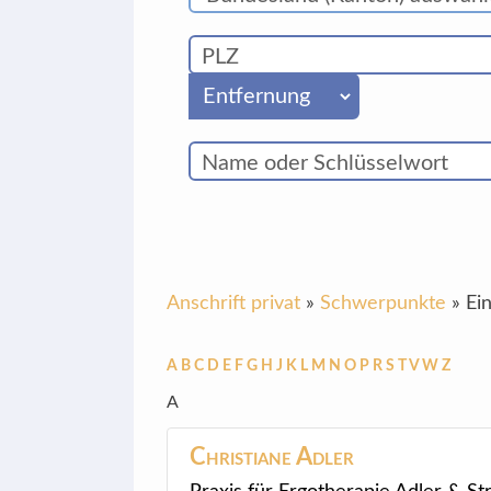
Anschrift privat
»
Schwerpunkte
»
Ei
A
B
C
D
E
F
G
H
J
K
L
M
N
O
P
R
S
T
V
W
Z
A
Christiane
Adler