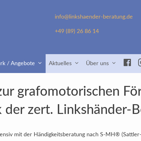
info@linkshaender-beratung.de
+49 (89) 26 86 14
Fac
rk / Angebote
Aktuelles
Über uns
zur grafomotorischen Fö
k der zert. Linkshänder-
intensiv mit der Händigkeitsberatung nach S-MH® (Sattler