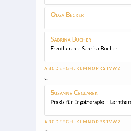
Olga
Becker
Sabrina
Bucher
Ergotherapie Sabrina Bucher
A
B
C
D
E
F
G
H
J
K
L
M
N
O
P
R
S
T
V
W
Z
C
Susanne
Ceglarek
Praxis für Ergotherapie + Lernther
A
B
C
D
E
F
G
H
J
K
L
M
N
O
P
R
S
T
V
W
Z