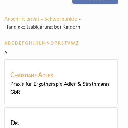
Anschrift privat
»
Schwerpunkte
»
Händigkeitsabklärung bei Kindern
A
B
C
D
E
F
G
H
J
K
L
M
N
O
P
R
S
T
V
W
Z
A
Christiane
Adler
Praxis für Ergotherapie Adler & Strathmann
GbR
Dr.