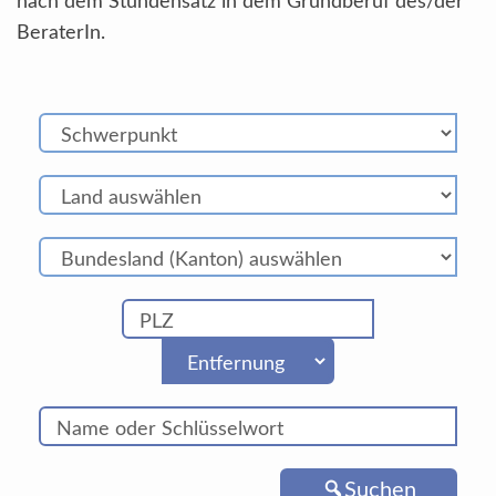
nach dem Stundensatz in dem Grundberuf des/der
BeraterIn.
Suchen