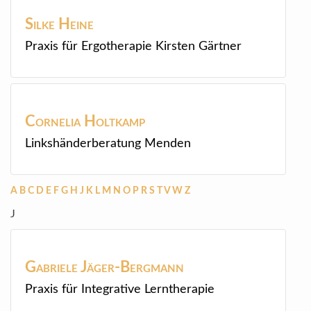
Silke
Heine
Praxis für Ergotherapie Kirsten Gärtner
Cornelia
Holtkamp
Linkshänderberatung Menden
A
B
C
D
E
F
G
H
J
K
L
M
N
O
P
R
S
T
V
W
Z
J
Gabriele
Jäger-Bergmann
Praxis für Integrative Lerntherapie