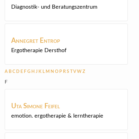
Diagnostik- und Beratungszentrum
Annegret
Entrop
Ergotherapie Dersthof
A
B
C
D
E
F
G
H
J
K
L
M
N
O
P
R
S
T
V
W
Z
F
Uta Simone
Feifel
emotion. ergotherapie & lerntherapie