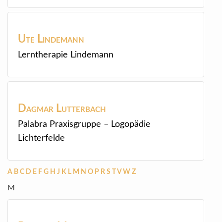
Ute
Lindemann
Lerntherapie Lindemann
Dagmar
Lutterbach
Palabra Praxisgruppe – Logopädie
Lichterfelde
A
B
C
D
E
F
G
H
J
K
L
M
N
O
P
R
S
T
V
W
Z
M