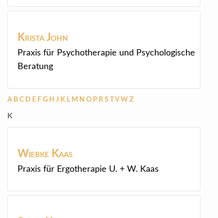
Krista
John
Praxis für Psychotherapie und Psychologische
Beratung
A
B
C
D
E
F
G
H
J
K
L
M
N
O
P
R
S
T
V
W
Z
K
Wiebke
Kaas
Praxis für Ergotherapie U. + W. Kaas