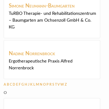
Simone
Neumann-Baumgarten
TuRBO Therapie- und Rehabilitationszentrum
– Baumgarten am Ochsenzoll GmbH & Co.
KG
Nadine
Norrenbrock
Ergotherapeutische Praxis Alfred
Norrenbrock
A
B
C
D
E
F
G
H
J
K
L
M
N
O
P
R
S
T
V
W
Z
O