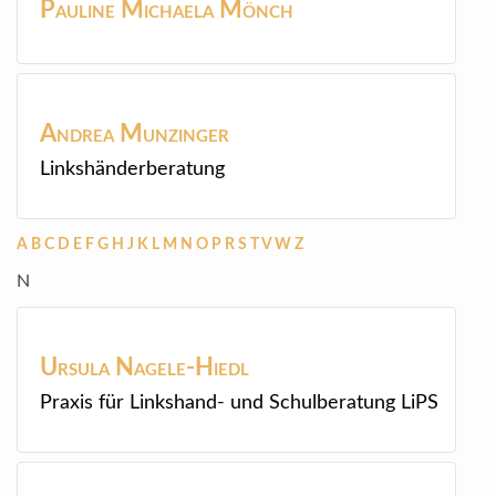
Pauline Michaela
Mönch
Andrea
Munzinger
Linkshänderberatung
A
B
C
D
E
F
G
H
J
K
L
M
N
O
P
R
S
T
V
W
Z
N
Ursula
Nagele-Hiedl
Praxis für Linkshand- und Schulberatung LiPS