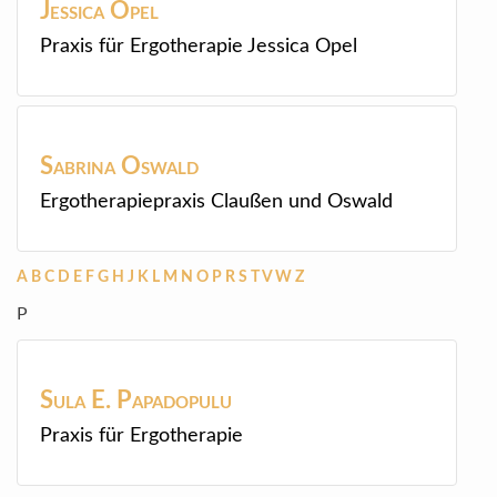
Jessica
Opel
Praxis für Ergotherapie Jessica Opel
Sabrina
Oswald
Ergotherapiepraxis Claußen und Oswald
A
B
C
D
E
F
G
H
J
K
L
M
N
O
P
R
S
T
V
W
Z
P
Sula E.
Papadopulu
Praxis für Ergotherapie