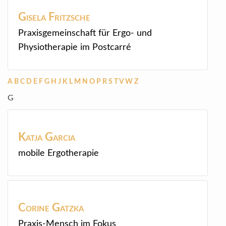
Gisela
Fritzsche
Praxisgemeinschaft für Ergo- und
Physiotherapie im Postcarré
A
B
C
D
E
F
G
H
J
K
L
M
N
O
P
R
S
T
V
W
Z
G
Katja
Garcia
mobile Ergotherapie
Corine
Gatzka
Praxis-Mensch im Fokus