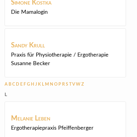
Simone
Kostka
Die Mamalogin
Sandy
Krull
Praxis für Physiotherapie / Ergotherapie
Susanne Becker
A
B
C
D
E
F
G
H
J
K
L
M
N
O
P
R
S
T
V
W
Z
L
Melanie
Leben
Ergotherapiepraxis Pfeiffenberger