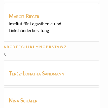
Margit
Rieger
Institut für Legasthenie und
Linkshänderberatung
A
B
C
D
E
F
G
H
J
K
L
M
N
O
P
R
S
T
V
W
Z
S
Teréz-Lonatha
Sandmann
Nina
Schäfer