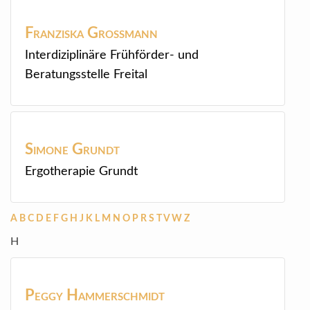
Franziska
Großmann
Interdiziplinäre Frühförder- und
Beratungsstelle Freital
Simone
Grundt
Ergotherapie Grundt
A
B
C
D
E
F
G
H
J
K
L
M
N
O
P
R
S
T
V
W
Z
H
Peggy
Hammerschmidt