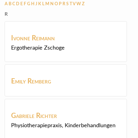
A
B
C
D
E
F
G
H
J
K
L
M
N
O
P
R
S
T
V
W
Z
R
Ivonne
Reimann
Ergotherapie Zschoge
Emily
Remberg
Gabriele
Richter
Physiotherapiepraxis, Kinderbehandlungen