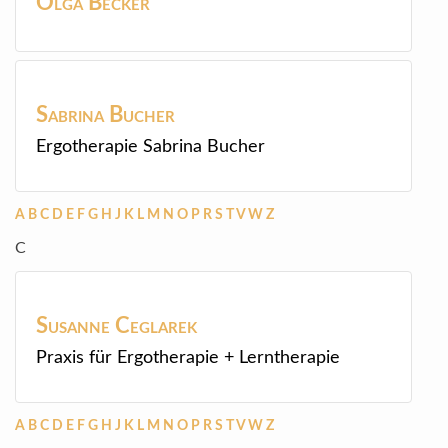
Olga
Becker
Sabrina
Bucher
Ergotherapie Sabrina Bucher
A
B
C
D
E
F
G
H
J
K
L
M
N
O
P
R
S
T
V
W
Z
C
Susanne
Ceglarek
Praxis für Ergotherapie + Lerntherapie
A
B
C
D
E
F
G
H
J
K
L
M
N
O
P
R
S
T
V
W
Z