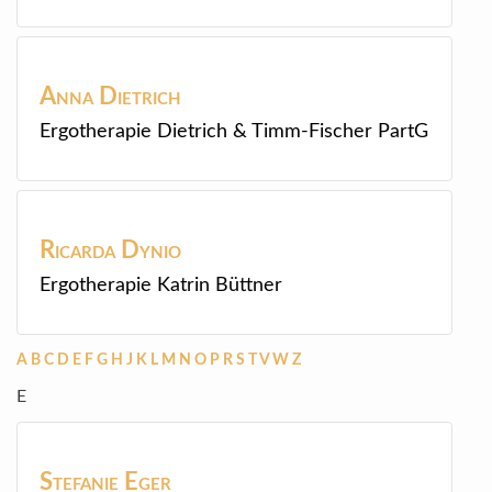
Anna
Dietrich
Ergotherapie Dietrich & Timm-Fischer PartG
Ricarda
Dynio
Ergotherapie Katrin Büttner
A
B
C
D
E
F
G
H
J
K
L
M
N
O
P
R
S
T
V
W
Z
E
Stefanie
Eger