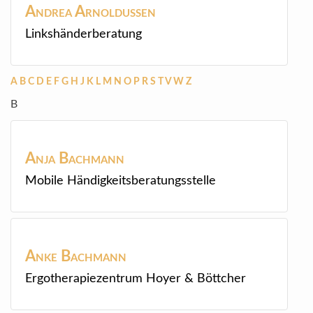
Andrea
Arnoldussen
Linkshänderberatung
A
B
C
D
E
F
G
H
J
K
L
M
N
O
P
R
S
T
V
W
Z
B
Anja
Bachmann
Mobile Händigkeitsberatungsstelle
Anke
Bachmann
Ergotherapiezentrum Hoyer & Böttcher