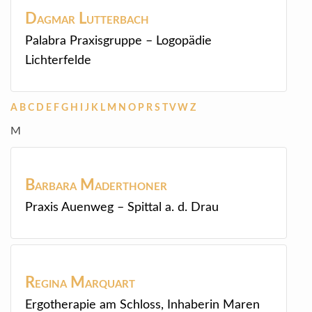
Dagmar
Lutterbach
Palabra Praxisgruppe – Logopädie
Lichterfelde
A
B
C
D
E
F
G
H
I
J
K
L
M
N
O
P
R
S
T
V
W
Z
M
Barbara
Maderthoner
Praxis Auenweg – Spittal a. d. Drau
Regina
Marquart
Ergotherapie am Schloss, Inhaberin Maren