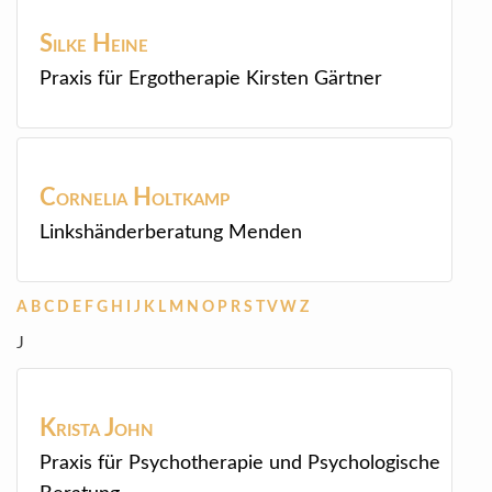
Silke
Heine
Praxis für Ergotherapie Kirsten Gärtner
Cornelia
Holtkamp
Linkshänderberatung Menden
A
B
C
D
E
F
G
H
I
J
K
L
M
N
O
P
R
S
T
V
W
Z
J
Krista
John
Praxis für Psychotherapie und Psychologische