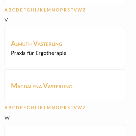
A
B
C
D
E
F
G
H
I
J
K
L
M
N
O
P
R
S
T
V
W
Z
V
Almuth
Vasterling
Praxis für Ergotherapie
Magdalena
Vasterling
A
B
C
D
E
F
G
H
I
J
K
L
M
N
O
P
R
S
T
V
W
Z
W