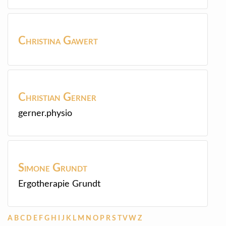
Christina
Gawert
Christian
Gerner
gerner.physio
Simone
Grundt
Ergotherapie Grundt
A
B
C
D
E
F
G
H
I
J
K
L
M
N
O
P
R
S
T
V
W
Z