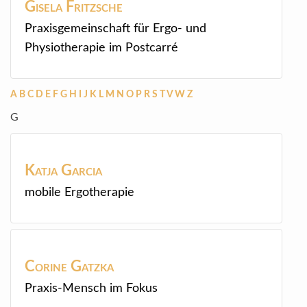
Gisela
Fritzsche
Praxisgemeinschaft für Ergo- und
Physiotherapie im Postcarré
A
B
C
D
E
F
G
H
I
J
K
L
M
N
O
P
R
S
T
V
W
Z
G
Katja
Garcia
mobile Ergotherapie
Corine
Gatzka
Praxis-Mensch im Fokus