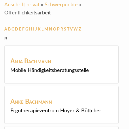
Anschrift privat
»
Schwerpunkte
»
Öffentlichkeitsarbeit
A
B
C
D
E
F
G
H
I
J
K
L
M
N
O
P
R
S
T
V
W
Z
B
Anja
Bachmann
Mobile Händigkeitsberatungsstelle
Anke
Bachmann
Ergotherapiezentrum Hoyer & Böttcher