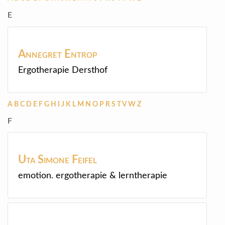
E
Annegret
Entrop
Ergotherapie Dersthof
A
B
C
D
E
F
G
H
I
J
K
L
M
N
O
P
R
S
T
V
W
Z
F
Uta Simone
Feifel
emotion. ergotherapie & lerntherapie