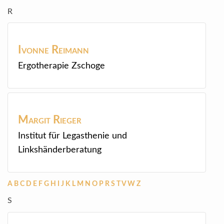
R
Ivonne
Reimann
Ergotherapie Zschoge
Margit
Rieger
Institut für Legasthenie und
Linkshänderberatung
A
B
C
D
E
F
G
H
I
J
K
L
M
N
O
P
R
S
T
V
W
Z
S