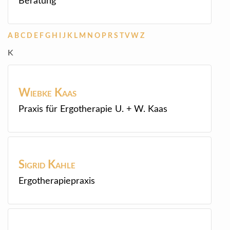
Beratung
A
B
C
D
E
F
G
H
I
J
K
L
M
N
O
P
R
S
T
V
W
Z
K
Wiebke
Kaas
Praxis für Ergotherapie U. + W. Kaas
Sigrid
Kahle
Ergotherapiepraxis