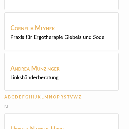
Cornelia
Mlynek
Praxis für Ergotherapie Giebels und Sode
Andrea
Munzinger
Linkshänderberatung
A
B
C
D
E
F
G
H
I
J
K
L
M
N
O
P
R
S
T
V
W
Z
N