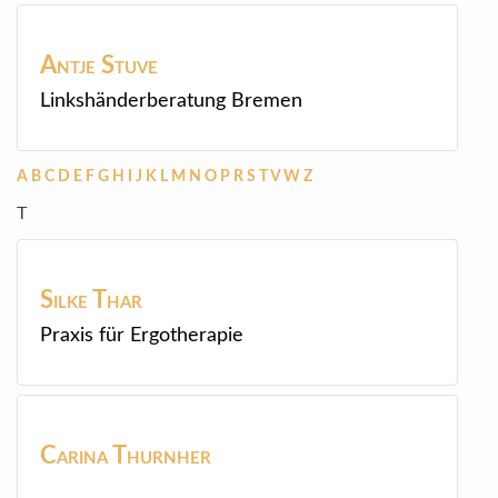
Antje
Stuve
Linkshänderberatung Bremen
A
B
C
D
E
F
G
H
I
J
K
L
M
N
O
P
R
S
T
V
W
Z
T
Silke
Thar
Praxis für Ergotherapie
Carina
Thurnher