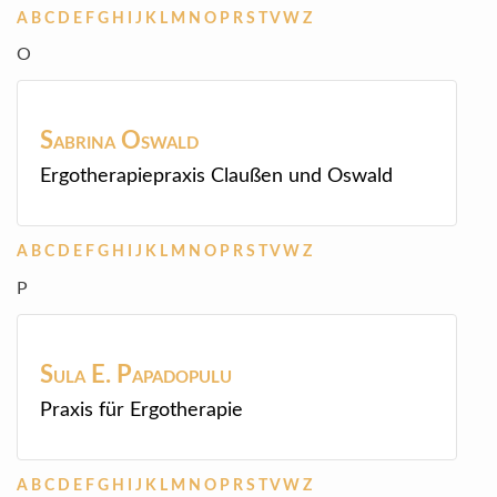
A
B
C
D
E
F
G
H
I
J
K
L
M
N
O
P
R
S
T
V
W
Z
O
Sabrina
Oswald
Ergotherapiepraxis Claußen und Oswald
A
B
C
D
E
F
G
H
I
J
K
L
M
N
O
P
R
S
T
V
W
Z
P
Sula E.
Papadopulu
Praxis für Ergotherapie
A
B
C
D
E
F
G
H
I
J
K
L
M
N
O
P
R
S
T
V
W
Z