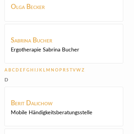
Olga
Becker
Sabrina
Bucher
Ergotherapie Sabrina Bucher
A
B
C
D
E
F
G
H
I
J
K
L
M
N
O
P
R
S
T
V
W
Z
D
Berit
Dalichow
Mobile Händigkeitsberatungsstelle