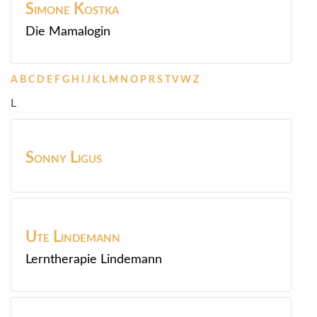
Simone
Kostka
Die Mamalogin
A
B
C
D
E
F
G
H
I
J
K
L
M
N
O
P
R
S
T
V
W
Z
L
Sonny
Ligus
Ute
Lindemann
Lerntherapie Lindemann