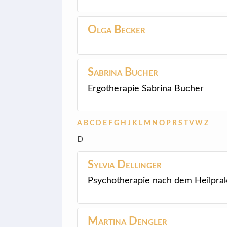
Olga
Becker
Sabrina
Bucher
Ergotherapie Sabrina Bucher
A
B
C
D
E
F
G
H
J
K
L
M
N
O
P
R
S
T
V
W
Z
D
Sylvia
Dellinger
Psychotherapie nach dem Heilprak
Martina
Dengler