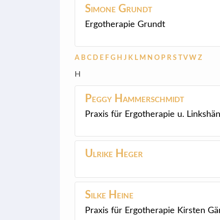
Simone
Grundt
Ergotherapie Grundt
A
B
C
D
E
F
G
H
J
K
L
M
N
O
P
R
S
T
V
W
Z
H
Peggy
Hammerschmidt
Praxis für Ergotherapie u. Linksh
Ulrike
Heger
Silke
Heine
Praxis für Ergotherapie Kirsten Gä