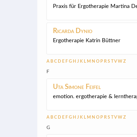
Praxis für Ergotherapie Martina D
Ricarda
Dynio
Ergotherapie Katrin Büttner
A
B
C
D
E
F
G
H
J
K
L
M
N
O
P
R
S
T
V
W
Z
F
Uta Simone
Feifel
emotion. ergotherapie & lernthera
A
B
C
D
E
F
G
H
J
K
L
M
N
O
P
R
S
T
V
W
Z
G