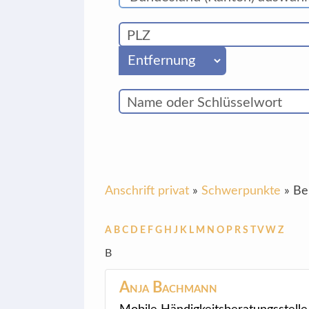
Anschrift privat
»
Schwerpunkte
»
Be
A
B
C
D
E
F
G
H
J
K
L
M
N
O
P
R
S
T
V
W
Z
B
Anja
Bachmann