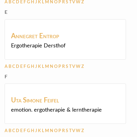
A
B
C
D
E
F
G
H
J
K
L
M
N
O
P
R
S
T
V
W
Z
E
Annegret
Entrop
Ergotherapie Dersthof
A
B
C
D
E
F
G
H
J
K
L
M
N
O
P
R
S
T
V
W
Z
F
Uta Simone
Feifel
emotion. ergotherapie & lerntherapie
A
B
C
D
E
F
G
H
J
K
L
M
N
O
P
R
S
T
V
W
Z