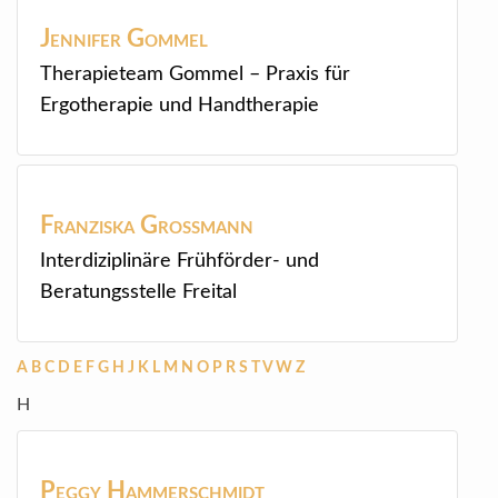
Jennifer
Gommel
Therapieteam Gommel – Praxis für
Ergotherapie und Handtherapie
Franziska
Großmann
Interdiziplinäre Frühförder- und
Beratungsstelle Freital
A
B
C
D
E
F
G
H
J
K
L
M
N
O
P
R
S
T
V
W
Z
H
Peggy
Hammerschmidt