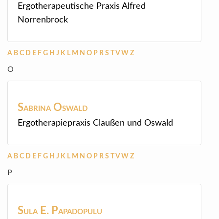
Ergotherapeutische Praxis Alfred
Norrenbrock
A
B
C
D
E
F
G
H
J
K
L
M
N
O
P
R
S
T
V
W
Z
O
Sabrina
Oswald
Ergotherapiepraxis Claußen und Oswald
A
B
C
D
E
F
G
H
J
K
L
M
N
O
P
R
S
T
V
W
Z
P
Sula E.
Papadopulu