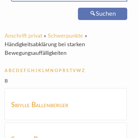
Suchen
Anschrift privat
»
Schwerpunkte
»
Händigkeitsabklärung bei starken
Bewegungsauffälligkeiten
A
B
C
D
E
F
G
H
J
K
L
M
N
O
P
R
S
T
V
W
Z
B
Sibylle
Ballenberger