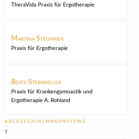
TheraVida Praxis für Ergotherapie
Martina
Stegmaier
Praxis für Ergotherapie
Beate
Steinweller
Praxis für Krankengymnastik und
Ergotherapie A. Rohland
A
B
C
D
E
F
G
H
J
K
L
M
N
O
P
R
S
T
V
W
Z
T