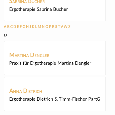
Sabrina
Bucher
Ergotherapie Sabrina Bucher
A
B
C
D
E
F
G
H
J
K
L
M
N
O
P
R
S
T
V
W
Z
D
Martina
Dengler
Praxis für Ergotherapie Martina Dengler
Anna
Dietrich
Ergotherapie Dietrich & Timm-Fischer PartG