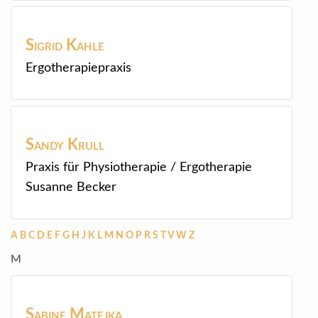
Sigrid
Kahle
Ergotherapiepraxis
Sandy
Krull
Praxis für Physiotherapie / Ergotherapie
Susanne Becker
A
B
C
D
E
F
G
H
J
K
L
M
N
O
P
R
S
T
V
W
Z
M
Sabine
Matejka