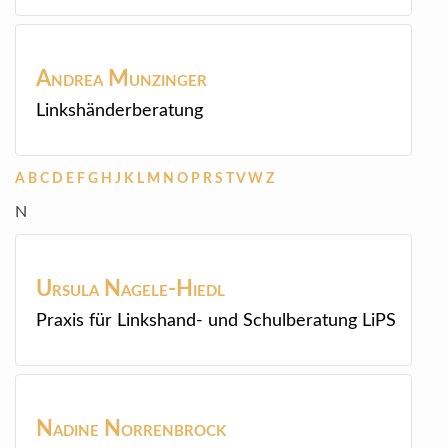
Andrea
Munzinger
Linkshänderberatung
A
B
C
D
E
F
G
H
J
K
L
M
N
O
P
R
S
T
V
W
Z
N
Ursula
Nagele-Hiedl
Praxis für Linkshand- und Schulberatung LiPS
Nadine
Norrenbrock