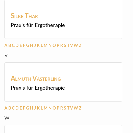
Silke
Thar
Praxis für Ergotherapie
A
B
C
D
E
F
G
H
J
K
L
M
N
O
P
R
S
T
V
W
Z
V
Almuth
Vasterling
Praxis für Ergotherapie
A
B
C
D
E
F
G
H
J
K
L
M
N
O
P
R
S
T
V
W
Z
W