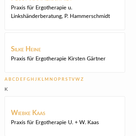
Praxis für Ergotherapie u.
Linkshänderberatung, P. Hammerschmidt
Silke
Heine
Praxis für Ergotherapie Kirsten Gärtner
A
B
C
D
E
F
G
H
J
K
L
M
N
O
P
R
S
T
V
W
Z
K
Wiebke
Kaas
Praxis für Ergotherapie U. + W. Kaas