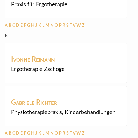
Praxis für Ergotherapie
A
B
C
D
E
F
G
H
J
K
L
M
N
O
P
R
S
T
V
W
Z
R
Ivonne
Reimann
Ergotherapie Zschoge
Gabriele
Richter
Physiotherapiepraxis, Kinderbehandlungen
A
B
C
D
E
F
G
H
J
K
L
M
N
O
P
R
S
T
V
W
Z