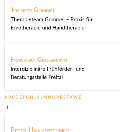
Jennifer
Gommel
Therapieteam Gommel – Praxis für
Ergotherapie und Handtherapie
Franziska
Großmann
Interdiziplinäre Frühförder- und
Beratungsstelle Freital
A
B
C
D
E
F
G
H
J
K
L
M
N
O
P
R
S
T
V
W
Z
H
Peggy
Hammerschmidt