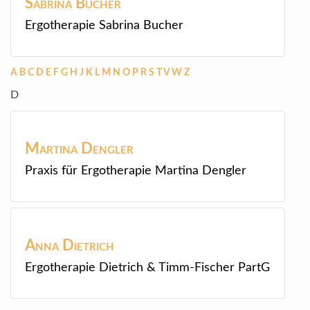
Sabrina
Bucher
Ergotherapie Sabrina Bucher
A
B
C
D
E
F
G
H
J
K
L
M
N
O
P
R
S
T
V
W
Z
D
Martina
Dengler
Praxis für Ergotherapie Martina Dengler
Anna
Dietrich
Ergotherapie Dietrich & Timm-Fischer PartG