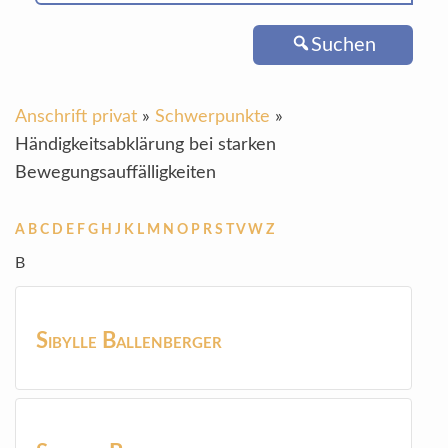
Suchen
Anschrift privat
»
Schwerpunkte
»
Händigkeitsabklärung bei starken
Bewegungsauffälligkeiten
A
B
C
D
E
F
G
H
J
K
L
M
N
O
P
R
S
T
V
W
Z
B
Sibylle
Ballenberger