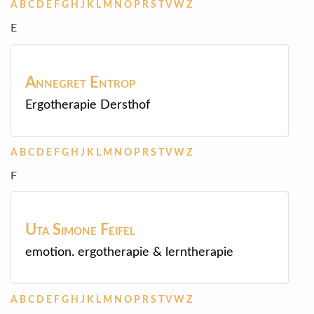
A
B
C
D
E
F
G
H
J
K
L
M
N
O
P
R
S
T
V
W
Z
E
Annegret
Entrop
Ergotherapie Dersthof
A
B
C
D
E
F
G
H
J
K
L
M
N
O
P
R
S
T
V
W
Z
F
Uta Simone
Feifel
emotion. ergotherapie & lerntherapie
A
B
C
D
E
F
G
H
J
K
L
M
N
O
P
R
S
T
V
W
Z