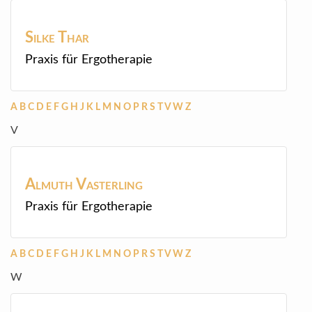
Silke
Thar
Praxis für Ergotherapie
A
B
C
D
E
F
G
H
J
K
L
M
N
O
P
R
S
T
V
W
Z
V
Almuth
Vasterling
Praxis für Ergotherapie
A
B
C
D
E
F
G
H
J
K
L
M
N
O
P
R
S
T
V
W
Z
W