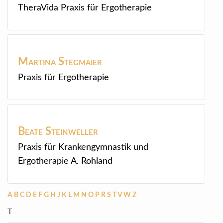
TheraVida Praxis für Ergotherapie
Martina
Stegmaier
Praxis für Ergotherapie
Beate
Steinweller
Praxis für Krankengymnastik und
Ergotherapie A. Rohland
A
B
C
D
E
F
G
H
J
K
L
M
N
O
P
R
S
T
V
W
Z
T