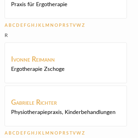
Praxis für Ergotherapie
A
B
C
D
E
F
G
H
J
K
L
M
N
O
P
R
S
T
V
W
Z
R
Ivonne
Reimann
Ergotherapie Zschoge
Gabriele
Richter
Physiotherapiepraxis, Kinderbehandlungen
A
B
C
D
E
F
G
H
J
K
L
M
N
O
P
R
S
T
V
W
Z