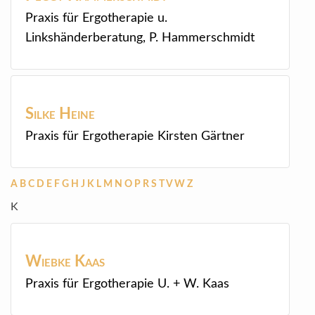
Praxis für Ergotherapie u.
Linkshänderberatung, P. Hammerschmidt
Silke
Heine
Praxis für Ergotherapie Kirsten Gärtner
A
B
C
D
E
F
G
H
J
K
L
M
N
O
P
R
S
T
V
W
Z
K
Wiebke
Kaas
Praxis für Ergotherapie U. + W. Kaas