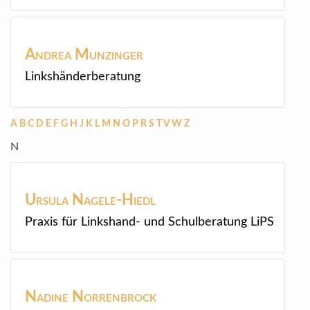
Andrea
Munzinger
Linkshänderberatung
A
B
C
D
E
F
G
H
J
K
L
M
N
O
P
R
S
T
V
W
Z
N
Ursula
Nagele-Hiedl
Praxis für Linkshand- und Schulberatung LiPS
Nadine
Norrenbrock