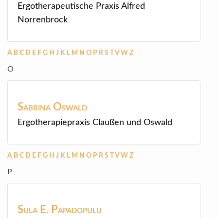
Ergotherapeutische Praxis Alfred
Norrenbrock
A
B
C
D
E
F
G
H
J
K
L
M
N
O
P
R
S
T
V
W
Z
O
Sabrina
Oswald
Ergotherapiepraxis Claußen und Oswald
A
B
C
D
E
F
G
H
J
K
L
M
N
O
P
R
S
T
V
W
Z
P
Sula E.
Papadopulu