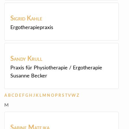
Sigrid
Kahle
Ergotherapiepraxis
Sandy
Krull
Praxis für Physiotherapie / Ergotherapie
Susanne Becker
A
B
C
D
E
F
G
H
J
K
L
M
N
O
P
R
S
T
V
W
Z
M
Sabine
Matejka