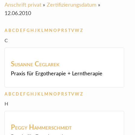
Anschrift privat
»
Zertifizierungsdatum
»
12.06.2010
A
B
C
D
E
F
G
H
J
K
L
M
N
O
P
R
S
T
V
W
Z
C
Susanne
Ceglarek
Praxis für Ergotherapie + Lerntherapie
A
B
C
D
E
F
G
H
J
K
L
M
N
O
P
R
S
T
V
W
Z
H
Peggy
Hammerschmidt