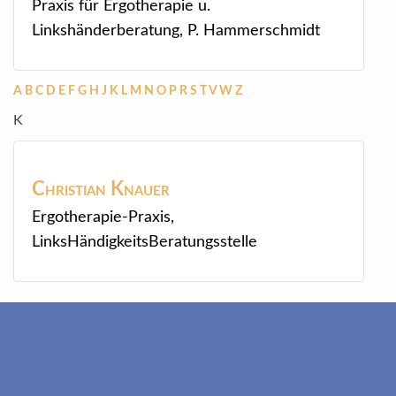
Praxis für Ergotherapie u.
Linkshänderberatung, P. Hammerschmidt
A
B
C
D
E
F
G
H
J
K
L
M
N
O
P
R
S
T
V
W
Z
K
Christian
Knauer
Ergotherapie-Praxis,
LinksHändigkeitsBeratungsstelle