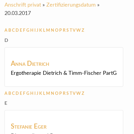
Anschrift privat
»
Zertifizierungsdatum
»
20.03.2017
A
B
C
D
E
F
G
H
I
J
K
L
M
N
O
P
R
S
T
V
W
Z
D
Anna
Dietrich
Ergotherapie Dietrich & Timm-Fischer PartG
A
B
C
D
E
F
G
H
I
J
K
L
M
N
O
P
R
S
T
V
W
Z
E
Stefanie
Eger