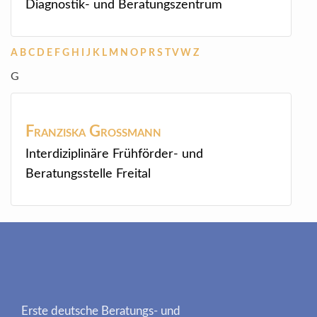
Diagnostik- und Beratungszentrum
A
B
C
D
E
F
G
H
I
J
K
L
M
N
O
P
R
S
T
V
W
Z
G
Franziska
Großmann
Interdiziplinäre Frühförder- und
Beratungsstelle Freital
Erste deutsche Beratungs- und