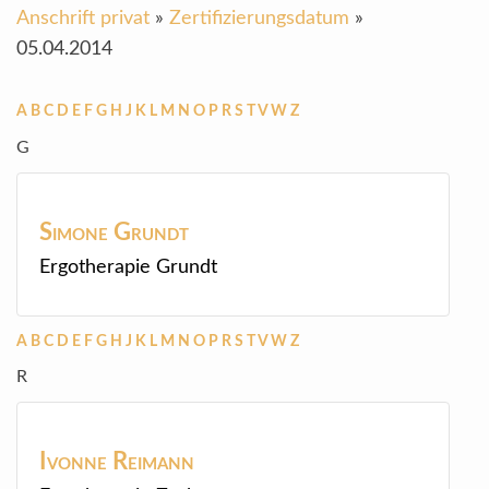
Anschrift privat
»
Zertifizierungsdatum
»
05.04.2014
A
B
C
D
E
F
G
H
J
K
L
M
N
O
P
R
S
T
V
W
Z
G
Simone
Grundt
Ergotherapie Grundt
A
B
C
D
E
F
G
H
J
K
L
M
N
O
P
R
S
T
V
W
Z
R
Ivonne
Reimann