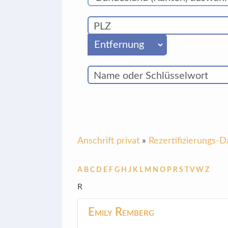
Anschrift privat
»
Rezertifizierungs-
A
B
C
D
E
F
G
H
J
K
L
M
N
O
P
R
S
T
V
W
Z
R
Emily
Remberg