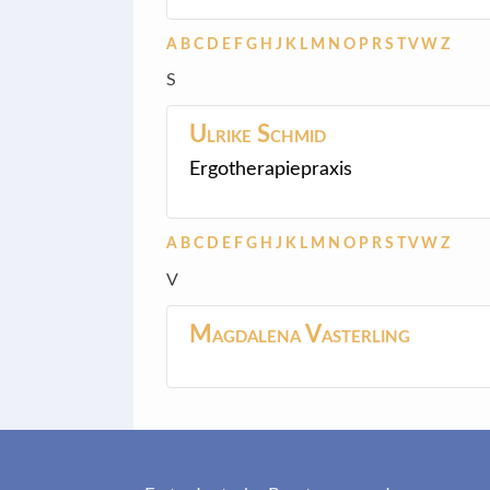
A
B
C
D
E
F
G
H
J
K
L
M
N
O
P
R
S
T
V
W
Z
S
Ulrike
Schmid
Ergotherapiepraxis
A
B
C
D
E
F
G
H
J
K
L
M
N
O
P
R
S
T
V
W
Z
V
Magdalena
Vasterling