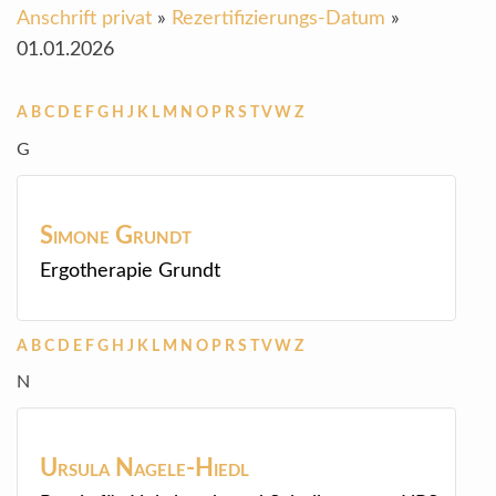
Anschrift privat
»
Rezertifizierungs-Datum
»
01.01.2026
A
B
C
D
E
F
G
H
J
K
L
M
N
O
P
R
S
T
V
W
Z
G
Simone
Grundt
Ergotherapie Grundt
A
B
C
D
E
F
G
H
J
K
L
M
N
O
P
R
S
T
V
W
Z
N
Ursula
Nagele-Hiedl