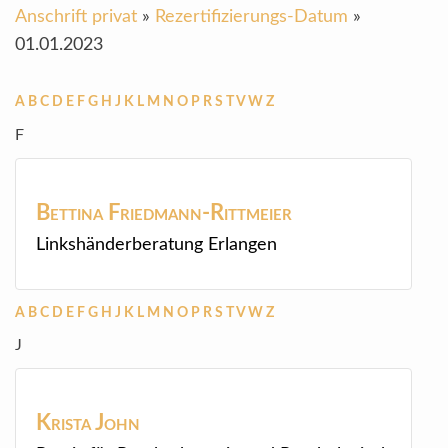
Anschrift privat
»
Rezertifizierungs-Datum
»
01.01.2023
A
B
C
D
E
F
G
H
J
K
L
M
N
O
P
R
S
T
V
W
Z
F
Bettina
Friedmann-Rittmeier
Linkshänderberatung Erlangen
A
B
C
D
E
F
G
H
J
K
L
M
N
O
P
R
S
T
V
W
Z
J
Krista
John