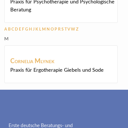
Praxis für Psychotherapie und Psychologische
Beratung
A
B
C
D
E
F
G
H
J
K
L
M
N
O
P
R
S
T
V
W
Z
M
Cornelia
Mlynek
Praxis für Ergotherapie Giebels und Sode
Erste deutsche Beratungs- und