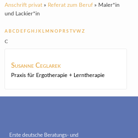
Anschrift privat
»
Referat zum Beruf
»
Maler*in
und Lackier*in
A
B
C
D
E
F
G
H
J
K
L
M
N
O
P
R
S
T
V
W
Z
C
Susanne
Ceglarek
Praxis für Ergotherapie + Lerntherapie
Erste deutsche Beratungs- und