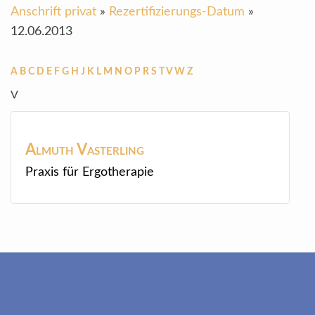
Anschrift privat
»
Rezertifizierungs-Datum
»
12.06.2013
A
B
C
D
E
F
G
H
J
K
L
M
N
O
P
R
S
T
V
W
Z
V
Almuth
Vasterling
Praxis für Ergotherapie