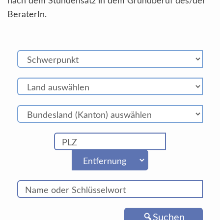
nach dem Stundensatz in dem Grundberuf des/der
BeraterIn.
Suchen