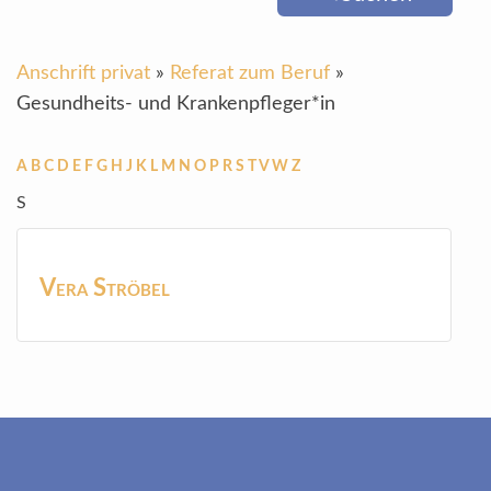
Anschrift privat
»
Referat zum Beruf
»
Gesundheits- und Krankenpfleger*in
A
B
C
D
E
F
G
H
J
K
L
M
N
O
P
R
S
T
V
W
Z
S
Vera
Ströbel