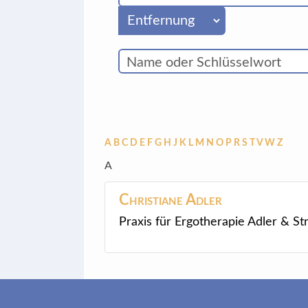
A
B
C
D
E
F
G
H
J
K
L
M
N
O
P
R
S
T
V
W
Z
A
Christiane
Adler
Praxis für Ergotherapie Adler & 