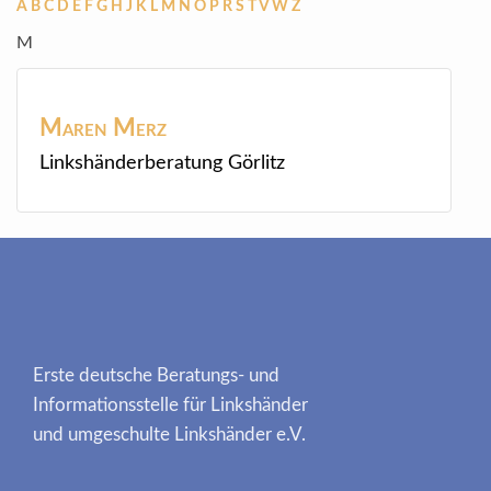
A
B
C
D
E
F
G
H
J
K
L
M
N
O
P
R
S
T
V
W
Z
M
Maren
Merz
Linkshänderberatung Görlitz
Erste deutsche Beratungs- und
Informationsstelle für Linkshänder
und umgeschulte Linkshänder e.V.